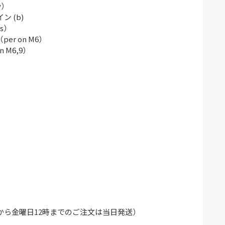
y）
 (b)
s）
r on M6）
 M6,9）
から金曜日12時までのご注文は当日発送）