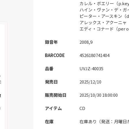
カレル・ボエリー（p.ke
ハイン・ヴァン・デ・ガイン
ピーター・アースキン（d
アレックス・アクーニャ（pe
エディ・コナード（per on
録音年
2008,9
BARCODE
4526180741404
品番
UVJZ-40035
の
注
発売日
2025/12/10
販売開始日
2025/10/30 18:00:00
取
お
アイテム
CD
在庫
在庫あり（発送：月曜日
く