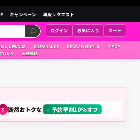
LE
キャンペーン
再販リクエスト
ログイン
お気に入り
カート
SSIC/NEWAGE
CLUB/DANCE
REGGAE/WORLD
K-POP
/アパレル
最速試聴
断然おトクな
予約早割10%オフ
3