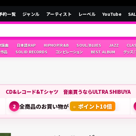
予約一覧
ジャンル
アーティスト
レーベル
YouTube
SA
/歌謡曲
日本語RAP
HIPHOP/R&B
SOUL/BLUES
JAZZ
CLA
像作品
SOLID RECORDS
コンピレーション
BEST ALBUM
グッズ
CD&レコード&Tシャツ 音楽買うならULTRA SHIBUYA
全商品のお買い物が
ポイント10倍
2