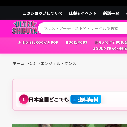
このショップについて
店舗&イベント
新譜一覧
J-INDIES/ROCK/J-POP
ROCK/POPS
和モノ/CITY POP
SOUNDTRACK/映
ホーム
>
CD
>
エンジェル・ダンス
日本全国どこでも
送料無料
1