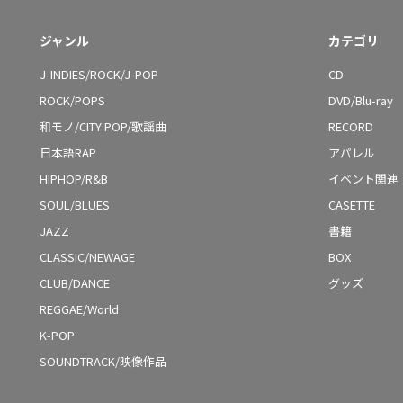
ジャンル
カテゴリ
J-INDIES/ROCK/J-POP
CD
ROCK/POPS
DVD/Blu-ray
和モノ/CITY POP/歌謡曲
RECORD
日本語RAP
アパレル
HIPHOP/R&B
イベント関連
SOUL/BLUES
CASETTE
JAZZ
書籍
CLASSIC/NEWAGE
BOX
CLUB/DANCE
グッズ
REGGAE/World
K-POP
SOUNDTRACK/映像作品