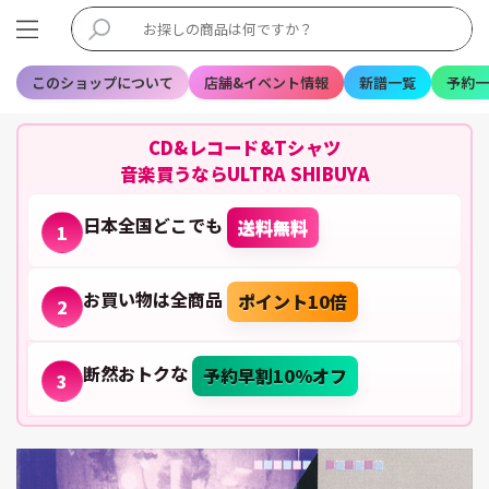
このショップについて
店舗&イベント情報
新譜一覧
予約一
CD&レコード&Tシャツ
音楽買うならULTRA SHIBUYA
日本全国どこでも
送料無料
1
お買い物は全商品
ポイント10倍
2
断然おトクな
予約早割10%オフ
3