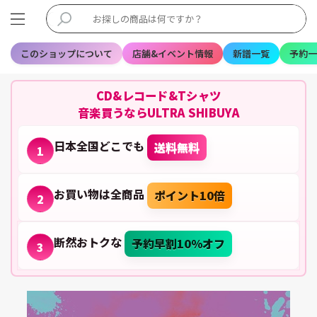
このショップについて
店舗&イベント情報
新譜一覧
予約一
CD&レコード&Tシャツ
音楽買うならULTRA SHIBUYA
日本全国どこでも
送料無料
1
お買い物は全商品
ポイント10倍
2
断然おトクな
予約早割10%オフ
3