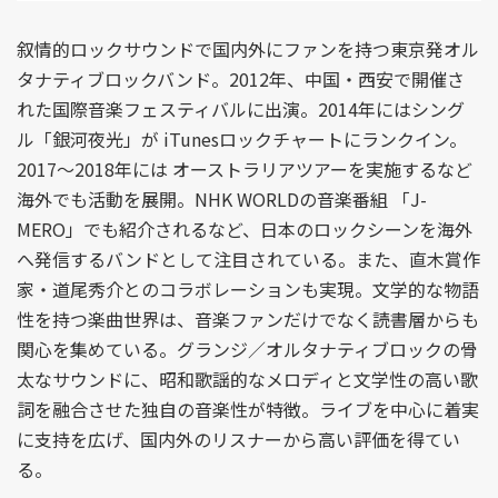
叙情的ロックサウンドで国内外にファンを持つ東京発オル
タナティブロックバンド。2012年、中国・西安で開催さ
れた国際音楽フェスティバルに出演。2014年にはシング
ル「銀河夜光」が iTunesロックチャートにランクイン。
2017～2018年には オーストラリアツアーを実施するなど
海外でも活動を展開。NHK WORLDの音楽番組 「J-
MERO」でも紹介されるなど、日本のロックシーンを海外
へ発信するバンドとして注目されている。また、直木賞作
家・道尾秀介とのコラボレーションも実現。文学的な物語
性を持つ楽曲世界は、音楽ファンだけでなく読書層からも
関心を集めている。グランジ／オルタナティブロックの骨
太なサウンドに、昭和歌謡的なメロディと文学性の高い歌
詞を融合させた独自の音楽性が特徴。ライブを中心に着実
に支持を広げ、国内外のリスナーから高い評価を得てい
る。