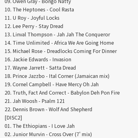
09. Owen Gray - Bongo Natty
10. The Heptones - Cool Rasta
11. U Roy - Joyful Locks
12. Lee Perry - Stay Dread
13. Linval Thompson - Jah Jah The Conqueror
14. Time Unlimited - Africa We Are Going Home
15. Michael Rose - Dreadlocks Coming For Dinner
16. Jackie Edwards - Invasion
17. Wayne Jarrett - Satta Dread
18. Prince Jazzbo - Ital Corner (Jamaican mix)
19. Cornel Campbell - Have Mercy Oh Jah
20. Truth, Fact And Correct - Babylon Deh Pon Fire
21. Jah Woosh - Psalm 121
22. Dennis Brown - Wolf And Shepherd
[DISC2]
01. The Ethiopians - I Love Jah
02. Junior Murvin - Cross Over (7' mix)