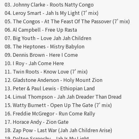
03. Johnny Clarke - Roots Natty Congo
04. Leroy Smart - Jah Is My Light (7' mix)
05. The Congos - At The Feast Of The Passover (7' mix)
06. Al Campbell - Free Up Rasta
07. Big Youth – Love Jah Jah Children
08. The Heptones - Mistry Babylon
09. Dennis Brown - Here I Come
10. I Roy - Jah Come Here
11. Twin Roots - Know Love (7' mix)
12. Gladstone Anderson - Holy Mount Zion
13. Peter & Paul Lewis - Ethiopian Land
14. Linval Thompson - Jah Jah Dreader Than Dread
15. Watty Burnett - Open Up The Gate (7' mix)
16. Freddie McGregor - Run Come Rally
17. Horace Andy - Zion Gate
18. Zap Pow - Last War (Jah Jah Children Arise)
19. Delton Screechy - Jah Is My Light