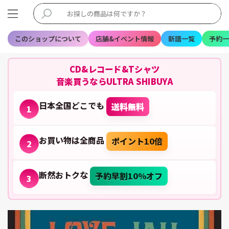
このショップについて
店舗&イベント情報
新譜一覧
予約一
CD&レコード&Tシャツ
音楽買うならULTRA SHIBUYA
日本全国どこでも
送料無料
1
お買い物は全商品
ポイント10倍
2
断然おトクな
予約早割10%オフ
3