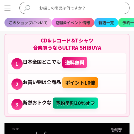
このショップについて
店舗&イベント情報
新譜一覧
予約一
CD&レコード&Tシャツ
音楽買うならULTRA SHIBUYA
日本全国どこでも
送料無料
1
お買い物は全商品
ポイント10倍
2
断然おトクな
予約早割10%オフ
3