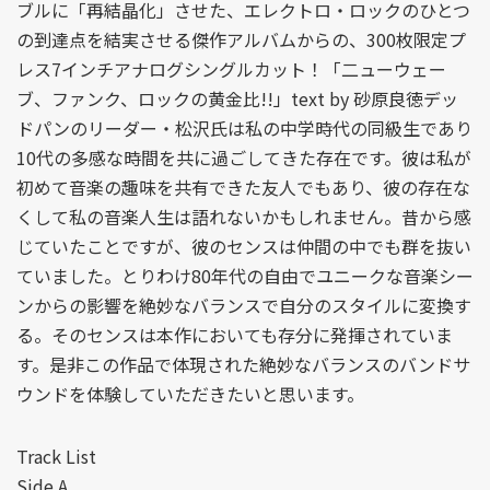
ブルに「再結晶化」させた、エレクトロ・ロックのひとつ
の到達点を結実させる傑作アルバムからの、300枚限定プ
レス7インチアナログシングルカット！「二ューウェー
ブ、ファンク、ロックの黄金比!!」text by 砂原良徳デッ
ドパンのリーダー・松沢氏は私の中学時代の同級生であり
10代の多感な時間を共に過ごしてきた存在です。彼は私が
初めて音楽の趣味を共有できた友人でもあり、彼の存在な
くして私の音楽人生は語れないかもしれません。昔から感
じていたことですが、彼のセンスは仲間の中でも群を抜い
ていました。とりわけ80年代の自由でユニークな音楽シー
ンからの影響を絶妙なバランスで自分のスタイルに変換す
る。そのセンスは本作においても存分に発揮されていま
す。是非この作品で体現された絶妙なバランスのバンドサ
ウンドを体験していただきたいと思います。
Track List
Side A.