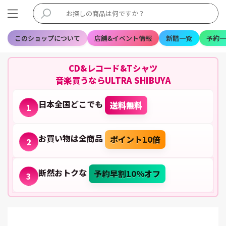
このショップについて
店舗&イベント情報
新譜一覧
予約一
CD&レコード&Tシャツ
音楽買うならULTRA SHIBUYA
日本全国どこでも
送料無料
1
お買い物は全商品
ポイント10倍
2
断然おトクな
予約早割10%オフ
3