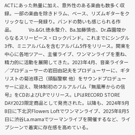
ACTにあった熱量に加え、意外性のある楽曲も数多く収
録。一部の楽曲を除きドラム、ベース、リズムギターをク
リックなしで一発録り。バンドの勢いも感じられる作
品。 Vo.&Gt.徳永駿介、Ba.加藤慎也、Dr.森園竣か
らなるスリーピース・ロックバンド。これまでにシングル
3作、ミニアルバムを含むアルバム5作をリリース。関東を
中心に各地ツアー、主催ライブ、ワンマンライブを重ね、
精力的に活動を展開してきた。2023年4月、音楽ライター
／プロデューサーの岩田由記夫をプロデューサーに、ギタ
リストの菊池琢己（頭脳警察 他）をサウンドプロデュー
サーに迎え、現体制初のフルアルバム『無風帯からの信
号』をCDおよびLPでリリース。LPはRECORD STORE
DAY2023限定商品として発売された。以降も、2024年9月
8日に下北沢Flowers Loftでワンマンライブ、2025年8月5
日に渋谷La.mamaでツーマンライブを開催するなど、ライ
ブシーンで着実に存在感を高めている。