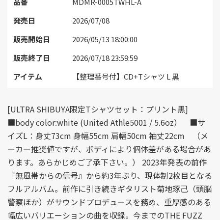
品番
MDMR-0005TWHL-A
発売日
2026/07/08
販売開始日
2026/05/13 18:00:00
販売終了日
2026/07/18 23:59:59
アイテム
【整理番号付】CD+Tシャツ L 黒
[ULTRA SHIBUYA限定Tシャツセット：プリント黒]
■body color:white (United Athle5001 / 5.6oz） ■サ
イズL：身丈73cm 身幅55cm 肩幅50cm 袖丈22cm （メ
ーカー推奨値ですが、ボディにより個体差がある場合があ
ります。あらかじめご了承下さい。） 2023年発表の前作
『無風帯からの信号』から約3年ぶり、現体制2枚目となる
フルアルバム。前作に引き続きギタリスト菊地琢己（頭脳
警察ほか）がサウンドプロデュースを務め、重厚感のある
幅広いバリエーションの曲を収録。今までのTHE FUZZ