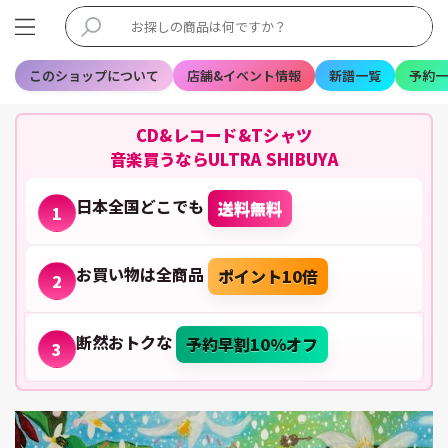
このショップについて
店舗&イベント情報
新譜一覧
予約一
CD&レコード&Tシャツ
音楽買うならULTRA SHIBUYA
日本全国どこでも
送料無料
1
お買い物は全商品
ポイント10倍
2
断然おトクな
予約早割10%オフ
3