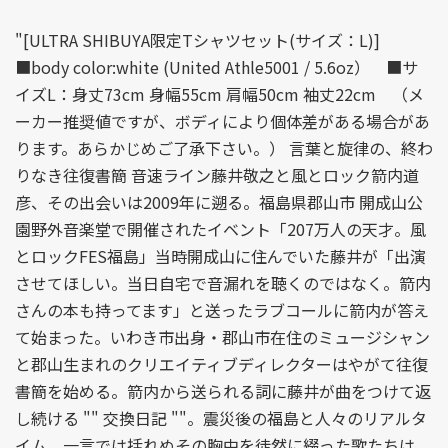
"[ULTRA SHIBUYA限定Tシャツセット(サイズ：L)]
■body color:white (United Athle5001 / 5.6oz） ■サ
イズL：身丈73cm 身幅55cm 肩幅50cm 袖丈22cm （メ
ーカー推奨値ですが、ボディにより個体差がある場合があ
ります。あらかじめご了承下さい。） 言葉と旋律の、終わ
りなき往復書簡 音速ライン藤井敬之と風とロック箭内道
彦、その出会いは2009年に遡る。福島県郡山市 開成山公
園野外音楽堂で開催されたイベント「207万人の天才。風
とロックFES福島」当時開成山に住んでいた藤井が「出演
させてほしい。当日自宅で音漏れを聴くのではなく。箭内
さんの本も持ってます」と送ったラブコールに箭内が答え
て始まった。いわき市出身・郡山市在住のミュージシャン
と郡山生まれのクリエイティブディレクターはやがて往復
書簡を始める。箭内から送られる詞に藤井が曲をつけて返
し続ける "" 交換日記 ""。震災後の福島と人々のリアルタ
イム。一言では括れぬその胸中を徒然に綴った歌たちは、