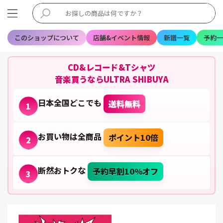
このショップについて
店舗&イベント情報
新譜一覧
予約一
CD&レコード&Tシャツ
音楽買うならULTRA SHIBUYA
日本全国どこでも
送料無料
1
お買い物は全商品
ポイント10倍
2
断然おトクな
予約早割10%オフ
3