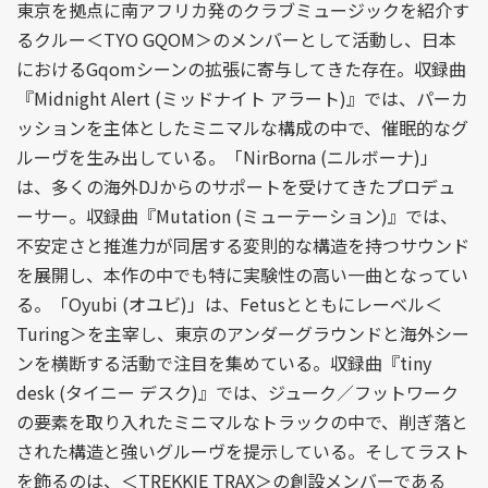
東京を拠点に南アフリカ発のクラブミュージックを紹介す
るクルー＜TYO GQOM＞のメンバーとして活動し、日本
におけるGqomシーンの拡張に寄与してきた存在。収録曲
『Midnight Alert (ミッドナイト アラート)』では、パーカ
ッションを主体としたミニマルな構成の中で、催眠的なグ
ルーヴを生み出している。「NirBorna (ニルボーナ)」
は、多くの海外DJからのサポートを受けてきたプロデュ
ーサー。収録曲『Mutation (ミューテーション)』では、
不安定さと推進力が同居する変則的な構造を持つサウンド
を展開し、本作の中でも特に実験性の高い一曲となってい
る。「Oyubi (オユビ)」は、Fetusとともにレーベル＜
Turing＞を主宰し、東京のアンダーグラウンドと海外シー
ンを横断する活動で注目を集めている。収録曲『tiny
desk (タイニー デスク)』では、ジューク／フットワーク
の要素を取り入れたミニマルなトラックの中で、削ぎ落と
された構造と強いグルーヴを提示している。そしてラスト
を飾るのは、＜TREKKIE TRAX＞の創設メンバーである