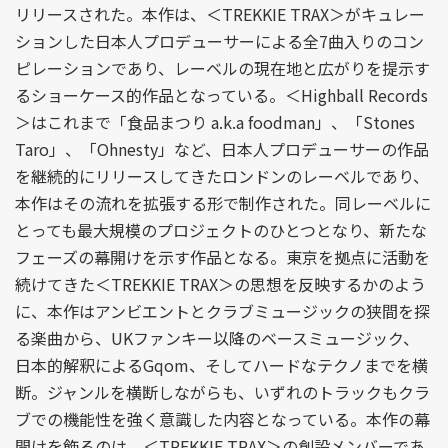
リリースされた。本作は、＜TREKKIE TRAX＞がキュレー
ションした日本人プロデューサーによる全7曲入りのコン
ピレーションであり、レーベルの現在地と広がりを提示す
るショーケース的作品となっている。＜Highball Records
＞はこれまで「食品まつり a.k.a foodman」、「Stones
Taro」、「Ohnesty」など、日本人プロデューサーの作品
を継続的にリリースしてきたロンドンのレーベルであり、
本作はその流れを拡張する形で制作された。同レーベルに
とっても最大規模のプロジェクトのひとつとなり、新たな
フェーズの幕開けを示す作品となる。東京を拠点に活動を
続けてきた＜TREKKIE TRAX＞の思想を反映するかのよう
に、本作はアンビエントとクラブミュージックの狭間を探
る楽曲から、UKファンキー以降のベースミュージック、
日本的解釈によるGqom、そしてハードなテクノまでを横
断。ジャンルを横断しながらも、いずれのトラックもクラ
ブでの機能性を強く意識した内容となっている。本作の幕
開けを飾るのは、＜TREKKIE TRAX＞の創設メンバーであ