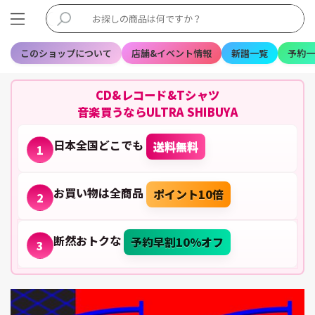
このショップについて
店舗&イベント情報
新譜一覧
予約一
CD&レコード&Tシャツ
音楽買うならULTRA SHIBUYA
日本全国どこでも
送料無料
1
お買い物は全商品
ポイント10倍
2
断然おトクな
予約早割10%オフ
3