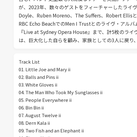
が、2023年、数々のゲストをフィーチャーしたライヴ・
Doyle、Ruben Moreno、The Suffers、Rob
RBC Echo BeachでのMen I Trustとのライ
『Live at Sydney Opera House』まで、
は、巨大化した自らを顧み、家族としての3人に戻り
Track List
01. Little Joe and Mary ii
02. Balls and Pins ii
03. White Gloves ii
04. The Man Who Took My Sunglasses ii
05. People Everywhere ii
06. Bin Bin ii
07. August Twelve ii
08. Dern Kala ii
09. Two Fish and an Elephant ii