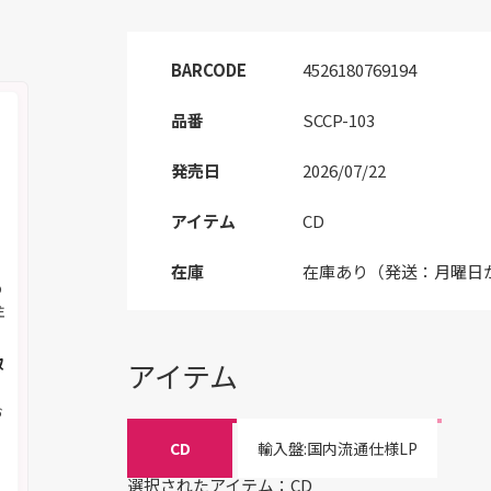
BARCODE
4526180769194
品番
SCCP-103
発売日
2026/07/22
アイテム
CD
在庫
在庫あり（発送：月曜日
の
注
取
アイテム
お
CD
輸入盤:国内流通仕様LP
選択されたアイテム：CD
く