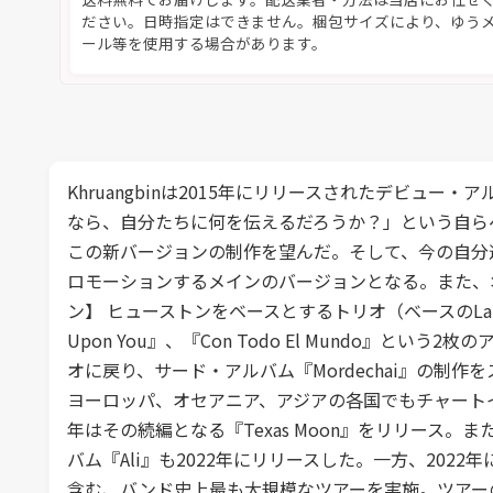
ださい。日時指定はできません。梱包サイズにより、ゆう
ール等を使用する場合があります。
Khruangbinは2015年にリリースされたデビュー・ア
なら、自分たちに何を伝えるだろうか？」という自ら
この新バージョンの制作を望んだ。そして、今の自分
ロモーションするメインのバージョンとなる。また、オ
ン】 ヒューストンをベースとするトリオ（ベースのLaura Lee O
Upon You』、『Con Todo El Mundo
オに戻り、サード・アルバム『Mordechai』の制作
ヨーロッパ、オセアニア、アジアの各国でもチャートインし、
年はその続編となる『Texas Moon』をリリース。また、マ
バム『Ali』も2022年にリリースした。一方、2022年には、LA
含む、バンド史上最も大規模なツアーを実施。ツアー