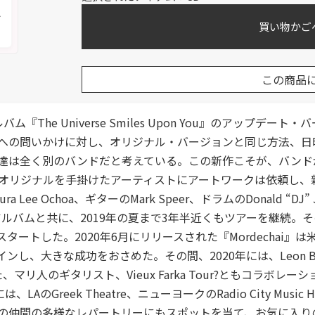
メ
買い物かご
この商品
ルバム『The Universe Smiles Upon You』のアッ
への問いかけに対し、オリジナル・バージョンと同じ方法、日
達は全く別のバンドだと考えている。この新作こそが、バンド
リジナルを手掛けたアーティストにアートワークは依頼し、新たな
choa、ギターのMark Speer、ドラムのDonald “DJ” Johnso
』という2枚のアルバムと共に、2019年の夏まで3年半近くもツアー
をスタートした。2020年6月にリリースされた『Mordechai
大きな成功をおさめた。その間、2020年には、Leon Bridge
リ人のギタリスト、Vieux Farka Tour?ともコラボレーションし
のGreek Theatre、ニューヨークのRadio City Music H
の仲間の多様なレパートリーにもスポットを当て、お気に入り