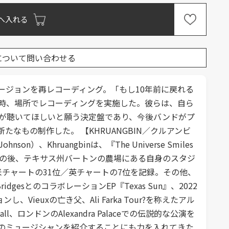
へ入れる
について問い合わせる
プデート・バージョンを再レコーディング。「もし10年前に戻れる
時、場所でレコーディングを実施した。彼らは、自ら
が聴いてほしいと願う決定盤であり、今後バンドがプ
もの制作した。 【KHRUANGBIN／クルアンビ
n）、Khruangbinは、『The Universe Smiles
を継続。その後、テキサス州バートンの農場にある自身のスタジ
』は米チャートの31位／英チャートの7位を記録。その他、
sとのコラボレーションEP『Texas Sun』、2022
、Vieuxの亡き父、Ali Farka Tour?を称えたアル
all、ロンドンのAlexandra Palaceでの伝説的な公演を
のミュージシャンを紹介することにも力を入れてきた