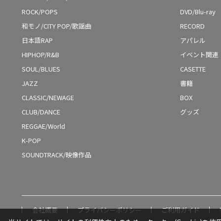
ROCK/POPS
DVD/Blu-ray
和モノ/CITY POP/歌謡曲
RECORD
日本語RAP
アパレル
HIPHOP/R&B
イベント関連
SOUL/BLUES
CASETTE
JAZZ
書籍
CLASSIC/NEWAGE
BOX
CLUB/DANCE
グッズ
REGGAE/World
K-POP
SOUNDTRACK/映像作品
会社概要
プライバシーポリシー
ご利用ガイド