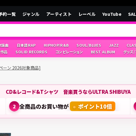
予約一覧
ジャンル
アーティスト
レーベル
YouTube
SA
/歌謡曲
日本語RAP
HIPHOP/R&B
SOUL/BLUES
JAZZ
CLA
像作品
SOLID RECORDS
コンピレーション
BEST ALBUM
グッズ
キャンペーン 2026対象商品]
CD&レコード&Tシャツ 音楽買うならULTRA SHIBUYA
全商品のお買い物が
ポイント10倍
2