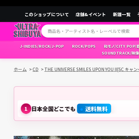
このショップについて
店舗&イベント
新譜一覧
J-INDIES/ROCK/J-POP
ROCK/POPS
和モノ/CITY POP
SOUNDTRACK/映
ホーム
>
CD
>
THE UNIVERSE SMILES UPON YOU II[SC 
日本全国どこでも
送料無料
1