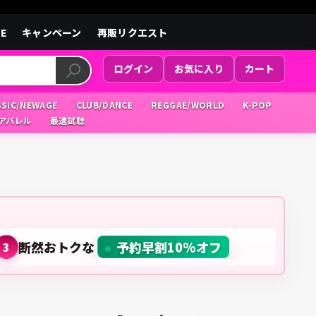
LE
キャンペーン
再販リクエスト
ログイン
お気に入り
カート
SSIC/NEWAGE
CLUB/DANCE
REGGAE/WORLD
K-POP
/アパレル
最速試聴
断然おトクな
予約早割10%オフ
3