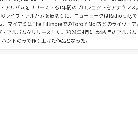
アルバムをリリースする1年間のプロジェクトをアナウンス。5月の
ert Ellisとのライヴ・アルバムを皮切りに、ニューヨークはRadio C
ヴ・アルバム、マイアミはThe FillmoreでのToro Y Moi等
計5枚のライヴ・アルバムをリリースした。2024年4月には4枚目のアルバ
、バンドのみで作り上げた作品となった。