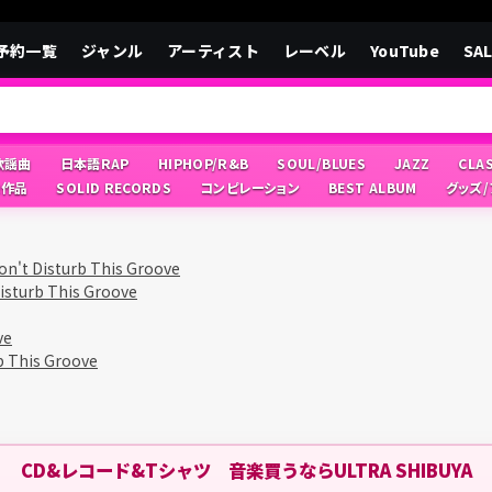
予約一覧
ジャンル
アーティスト
レーベル
YouTube
SA
/歌謡曲
日本語RAP
HIPHOP/R&B
SOUL/BLUES
JAZZ
CLA
像作品
SOLID RECORDS
コンピレーション
BEST ALBUM
グッズ
on't Disturb This Groove
isturb This Groove
ve
b This Groove
CD&レコード&Tシャツ 音楽買うならULTRA SHIBUYA