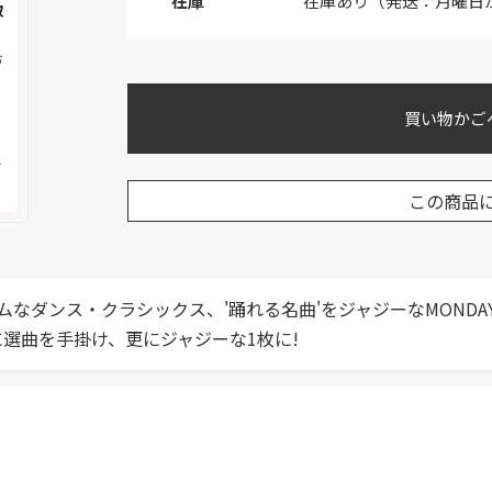
在庫
在庫あり（発送：月曜日
取
お
買い物かご
く
メ
この商品
ダンス・クラシックス、'踊れる名曲'をジャジーなMONDAY
に選曲を手掛け、更にジャジーな1枚に!