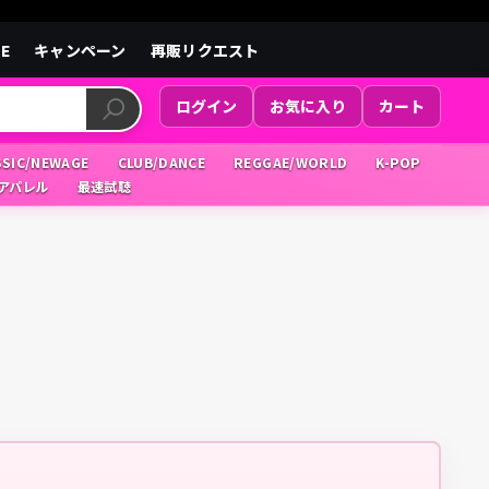
LE
キャンペーン
再販リクエスト
ログイン
お気に入り
カート
SSIC/NEWAGE
CLUB/DANCE
REGGAE/WORLD
K-POP
/アパレル
最速試聴