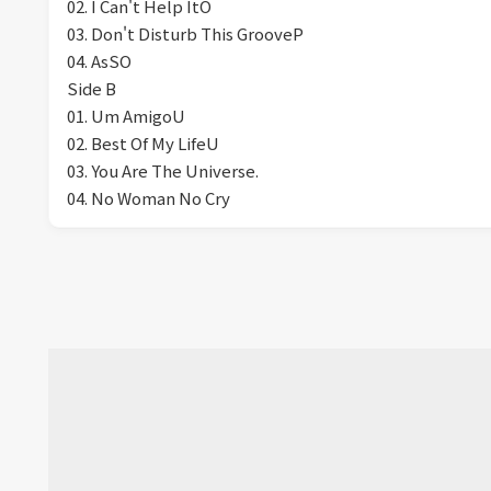
02. I Can't Help ItO
03. Don't Disturb This GrooveP
04. AsSO
Side B
01. Um AmigoU
02. Best Of My LifeU
03. You Are The Universe.
04. No Woman No Cry