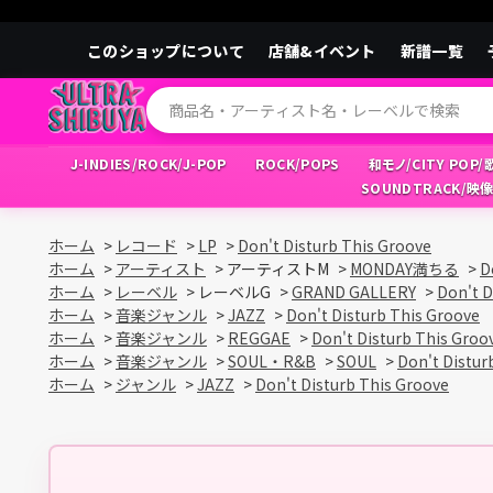
このショップについて
店舗&イベント
新譜一覧
J-INDIES/ROCK/J-POP
ROCK/POPS
和モノ/CITY POP
SOUNDTRACK/映
ホーム
>
レコード
>
LP
>
Don't Disturb This Groove
ホーム
>
アーティスト
>
アーティストM
>
MONDAY満ちる
>
D
ホーム
>
レーベル
>
レーベルG
>
GRAND GALLERY
>
Don't D
ホーム
>
音楽ジャンル
>
JAZZ
>
Don't Disturb This Groove
ホーム
>
音楽ジャンル
>
REGGAE
>
Don't Disturb This Groo
ホーム
>
音楽ジャンル
>
SOUL・R&B
>
SOUL
>
Don't Distur
ホーム
>
ジャンル
>
JAZZ
>
Don't Disturb This Groove