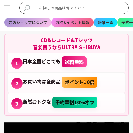
このショップについて
店舗&イベント情報
新譜一覧
予約一
CD&レコード&Tシャツ
音楽買うならULTRA SHIBUYA
日本全国どこでも
送料無料
1
お買い物は全商品
ポイント10倍
2
断然おトクな
予約早割10%オフ
3