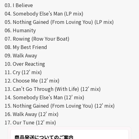
03. I Believe
04. Somebody Else's Man (LP mix)
05. Nothing Gained (From Loving You) (LP mix)
06. Humanity
07. Rowing (Row Your Boat)
08. My Best Friend
09. Walk Away
10. Over Reacting
11. Cry (12' mix)
12. Choose Me (12' mix)
13. Can't Go Through (With Life) (12' mix)
14. Somebody Else's Man (12' mix)
15. Nothing Gained (From Loving You) (12' mix)
16. Walk Away (12' mix)
17. Our Tune (12' mix)
商品発送についてのご案内