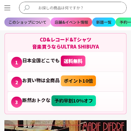
このショップについて
店舗&イベント情報
新譜一覧
予約一
CD&レコード&Tシャツ
音楽買うならULTRA SHIBUYA
日本全国どこでも
送料無料
1
お買い物は全商品
ポイント10倍
2
断然おトクな
予約早割10%オフ
3