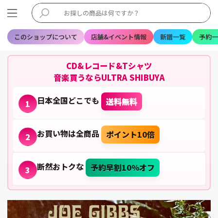
このショップについて
店舗&イベント情報
新譜一覧
予約一
CD&レコード&Tシャツ
音楽買うならULTRA SHIBUYA
日本全国どこでも
送料無料
1
お買い物は全商品
ポイント10倍
2
断然おトクな
予約早割10%オフ
3