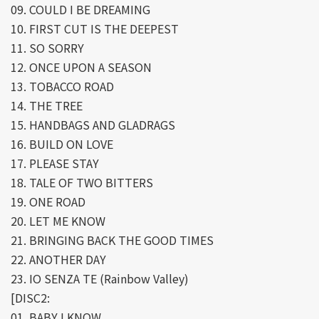
09. COULD I BE DREAMING
10. FIRST CUT IS THE DEEPEST
11. SO SORRY
12. ONCE UPON A SEASON
13. TOBACCO ROAD
14. THE TREE
15. HANDBAGS AND GLADRAGS
16. BUILD ON LOVE
17. PLEASE STAY
18. TALE OF TWO BITTERS
19. ONE ROAD
20. LET ME KNOW
21. BRINGING BACK THE GOOD TIMES
22. ANOTHER DAY
23. IO SENZA TE (Rainbow Valley)
[DISC2:
01. BABY I KNOW