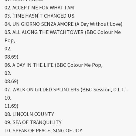
02. ACCEPT ME FOR WHAT I AM
03. TIME HASN'T CHANGED US
04. UN GIORNO SENZA AMORE (A Day Without Love)
05. ALL ALONG THE WATCHTOWER (BBC Colour Me
Pop,
02.
08.69)
06. A DAY IN THE LIFE (BBC Colour Me Pop,
02.
08.69)
07. WALK ON GILDED SPLINTERS (BBC Session, D.L.T. -
10.
11.69)
08. LINCOLN COUNTY
09. SEA OF TRANQUILITY
10. SPEAK OF PEACE, SING OF JOY