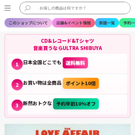
このショップについて
店舗&イベント情報
新譜一覧
予約一
CD&レコード&Tシャツ
音楽買うならULTRA SHIBUYA
日本全国どこでも
送料無料
1
お買い物は全商品
ポイント10倍
2
断然おトクな
予約早割10%オフ
3