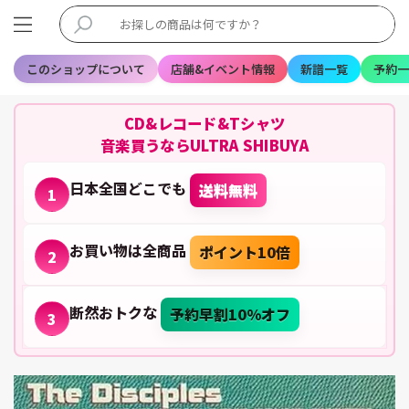
このショップについて
店舗&イベント情報
新譜一覧
予約一
CD&レコード&Tシャツ
音楽買うならULTRA SHIBUYA
日本全国どこでも
送料無料
1
お買い物は全商品
ポイント10倍
2
断然おトクな
予約早割10%オフ
3