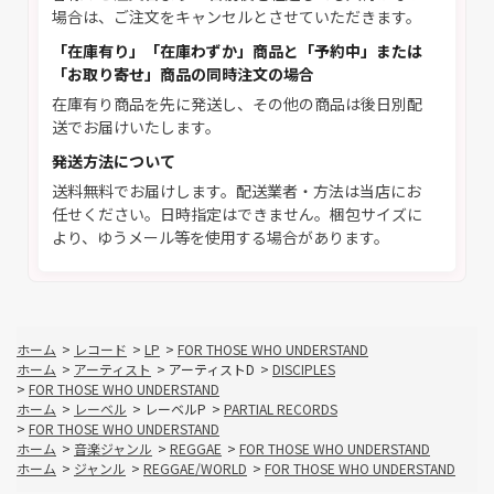
場合は、ご注文をキャンセルとさせていただきます。
「在庫有り」「在庫わずか」商品と「予約中」または
「お取り寄せ」商品の同時注文の場合
在庫有り商品を先に発送し、その他の商品は後日別配
送でお届けいたします。
発送方法について
送料無料でお届けします。配送業者・方法は当店にお
任せください。日時指定はできません。梱包サイズに
より、ゆうメール等を使用する場合があります。
ホーム
>
レコード
>
LP
>
FOR THOSE WHO UNDERSTAND
ホーム
>
アーティスト
>
アーティストD
>
DISCIPLES
>
FOR THOSE WHO UNDERSTAND
ホーム
>
レーベル
>
レーベルP
>
PARTIAL RECORDS
>
FOR THOSE WHO UNDERSTAND
ホーム
>
音楽ジャンル
>
REGGAE
>
FOR THOSE WHO UNDERSTAND
ホーム
>
ジャンル
>
REGGAE/WORLD
>
FOR THOSE WHO UNDERSTAND