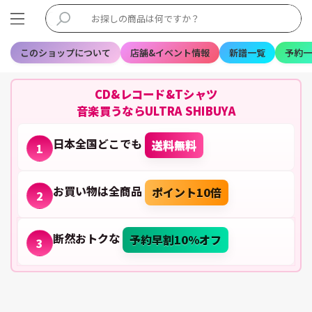
このショップについて
店舗&イベント情報
新譜一覧
予約一
CD&レコード&Tシャツ
音楽買うならULTRA SHIBUYA
日本全国どこでも
送料無料
1
お買い物は全商品
ポイント10倍
2
断然おトクな
予約早割10%オフ
3