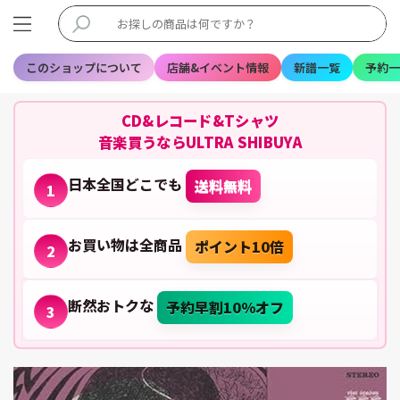
このショップについて
店舗&イベント情報
新譜一覧
予約一
CD&レコード&Tシャツ
音楽買うならULTRA SHIBUYA
日本全国どこでも
送料無料
1
お買い物は全商品
ポイント10倍
2
断然おトクな
予約早割10%オフ
3