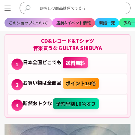
このショップについて
店舗&イベント情報
新譜一覧
予約一
CD&レコード&Tシャツ
音楽買うならULTRA SHIBUYA
日本全国どこでも
送料無料
1
お買い物は全商品
ポイント10倍
2
断然おトクな
予約早割10%オフ
3