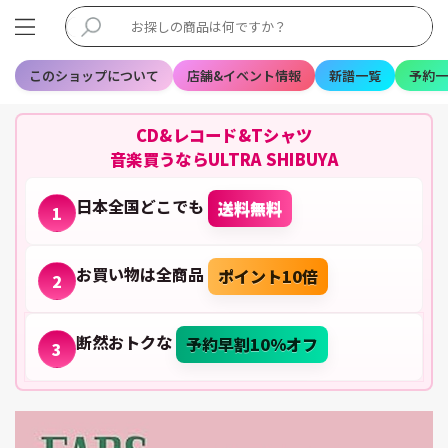
このショップについて
店舗&イベント情報
新譜一覧
予約一
CD&レコード&Tシャツ
音楽買うならULTRA SHIBUYA
日本全国どこでも
送料無料
1
お買い物は全商品
ポイント10倍
2
断然おトクな
予約早割10%オフ
3