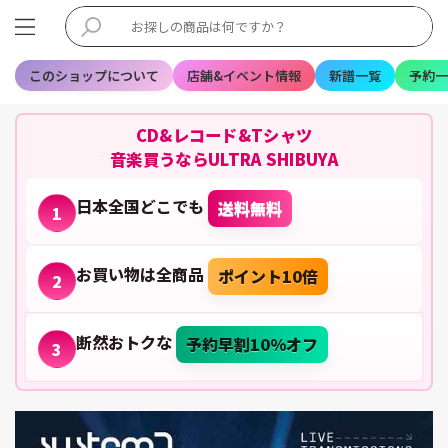
このショップについて
店舗&イベント情報
新譜一覧
予約一
CD&レコード&Tシャツ
音楽買うならULTRA SHIBUYA
日本全国どこでも
送料無料
1
お買い物は全商品
ポイント10倍
2
断然おトクな
予約早割10%オフ
3