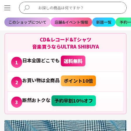
このショップについて
店舗&イベント情報
新譜一覧
予約一
CD&レコード&Tシャツ
音楽買うならULTRA SHIBUYA
日本全国どこでも
送料無料
1
お買い物は全商品
ポイント10倍
2
断然おトクな
予約早割10%オフ
3