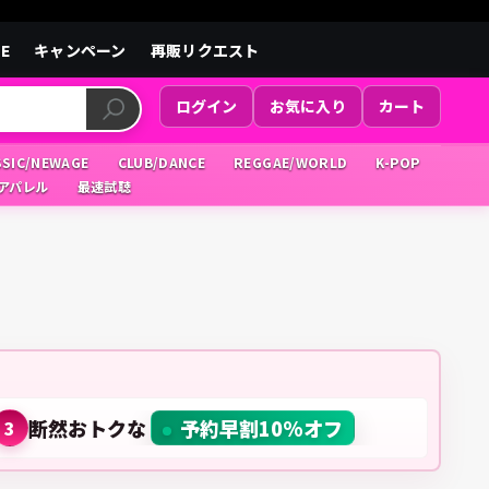
LE
キャンペーン
再販リクエスト
ログイン
お気に入り
カート
SSIC/NEWAGE
CLUB/DANCE
REGGAE/WORLD
K-POP
/アパレル
最速試聴
断然おトクな
予約早割10%オフ
3