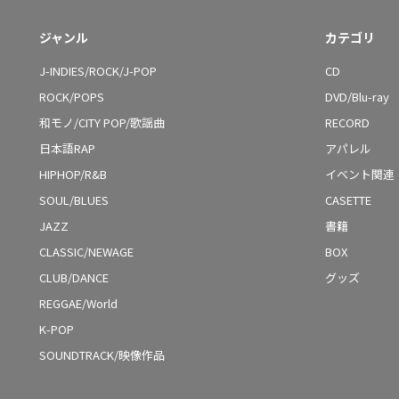
ジャンル
カテゴリ
J-INDIES/ROCK/J-POP
CD
ROCK/POPS
DVD/Blu-ray
和モノ/CITY POP/歌謡曲
RECORD
日本語RAP
アパレル
HIPHOP/R&B
イベント関連
SOUL/BLUES
CASETTE
JAZZ
書籍
CLASSIC/NEWAGE
BOX
CLUB/DANCE
グッズ
REGGAE/World
K-POP
SOUNDTRACK/映像作品