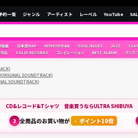
予約一覧
ジャンル
アーティスト
レーベル
YouTube
SA
/歌謡曲
日本語RAP
HIPHOP/R&B
SOUL/BLUES
JAZZ
CLA
像作品
SOLID RECORDS
コンピレーション
BEST ALBUM
グッズ
RACK)
 (ORIGINAL SOUNDTRACK)
INAL SOUNDTRACK)
CD&レコード&Tシャツ 音楽買うならULTRA SHIBUYA
全商品のお買い物が
ポイント10倍
2