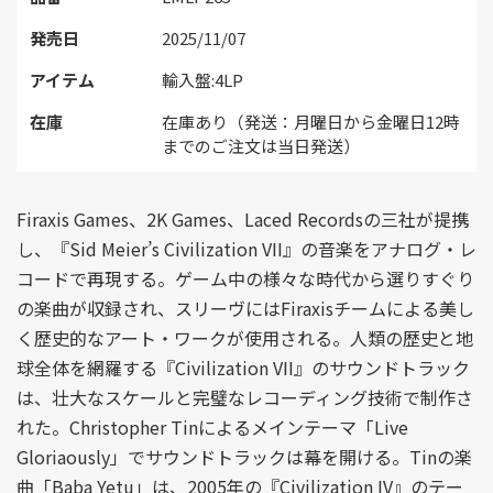
発売日
2025/11/07
アイテム
輸入盤:4LP
在庫
在庫あり（発送：月曜日から金曜日12時
までのご注文は当日発送）
Firaxis Games、2K Games、Laced Recordsの三社が提携
し、『Sid Meier’s Civilization VII』の音楽をアナログ・レ
コードで再現する。ゲーム中の様々な時代から選りすぐり
の楽曲が収録され、スリーヴにはFiraxisチームによる美し
く歴史的なアート・ワークが使用される。人類の歴史と地
球全体を網羅する『Civilization VII』のサウンドトラック
は、壮大なスケールと完璧なレコーディング技術で制作さ
れた。Christopher Tinによるメインテーマ「Live
Gloriaously」でサウンドトラックは幕を開ける。Tinの楽
曲「Baba Yetu」は、2005年の『Civilization IV』のテー