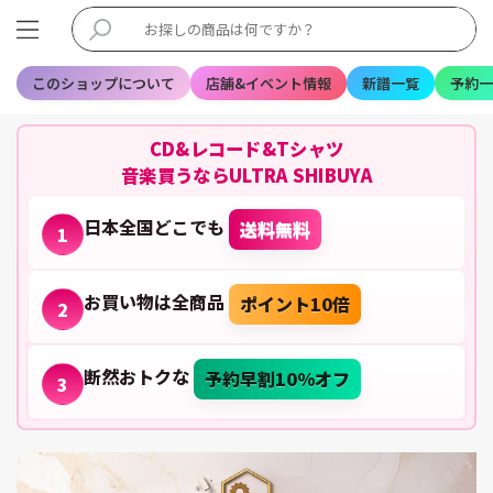
このショップについて
店舗&イベント情報
新譜一覧
予約一
CD&レコード&Tシャツ
音楽買うならULTRA SHIBUYA
日本全国どこでも
送料無料
1
お買い物は全商品
ポイント10倍
2
断然おトクな
予約早割10%オフ
3