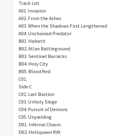
Track List
A01. Invasion
A02. From the Ashes
A03. When the Shadows First Lengthened
A04. Unchained Predator
B01. Hebeth
B02. Atlan Battleground
B03. Sentinel Barracks
B04. Holy City
B05. Blood Red
C01.
Side C
C02. Last Bastion
C03. Unholy Siege
C04. Pursuit of Demons
C05. Unyielding
D01. Infernal Chasm
D02. Hellspawn Rift