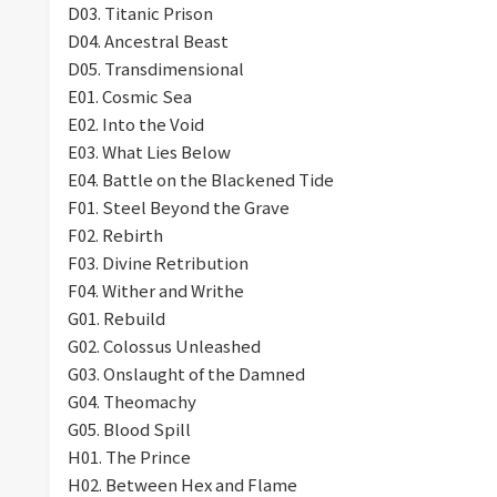
D03. Titanic Prison
D04. Ancestral Beast
D05. Transdimensional
E01. Cosmic Sea
E02. Into the Void
E03. What Lies Below
E04. Battle on the Blackened Tide
F01. Steel Beyond the Grave
F02. Rebirth
F03. Divine Retribution
F04. Wither and Writhe
G01. Rebuild
G02. Colossus Unleashed
G03. Onslaught of the Damned
G04. Theomachy
G05. Blood Spill
H01. The Prince
H02. Between Hex and Flame