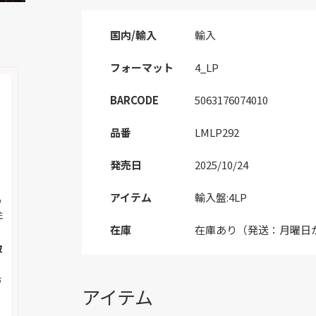
国内/輸入
輸入
フォーマット
4_LP
BARCODE
5063176074010
品番
LMLP292
発売日
2025/10/24
アイテム
輸入盤:4LP
の
注
在庫
在庫あり（発送：月曜日
取
お
アイテム