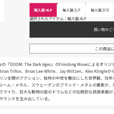
く
輸入盤:4LP
輸入盤:2LP
輸入盤:2CD
メ
選択されたアイテム：輸入盤:4LP
買い物かご
この商品
d Softwareの『DOOM: The Dark Ages』のFinishing
n Trifon、Brian Lee White、Jay Wiltzen、Alex 
リン全開のアクション、独特の中世を舞台にした世界観、往年
ゥーム・メタル、スウェーデンのブラック・メタルの要素が、
ラライカ、巨大な動物の皮のドラムなどの伝統的な民族楽器が
サウンドを生み出している。