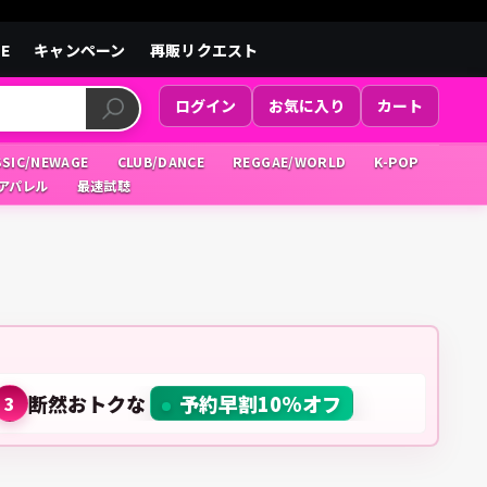
LE
キャンペーン
再販リクエスト
ログイン
お気に入り
カート
SSIC/NEWAGE
CLUB/DANCE
REGGAE/WORLD
K-POP
/アパレル
最速試聴
断然おトクな
予約早割10%オフ
3