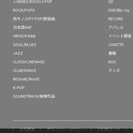
J-INDIES/ROCK/J-POP
CD
ROCK/POPS
DVD/Blu-ray
和モノ/CITY POP/歌謡曲
RECORD
日本語RAP
アパレル
HIPHOP/R&B
イベント関連
SOUL/BLUES
CASETTE
JAZZ
書籍
CLASSIC/NEWAGE
BOX
CLUB/DANCE
グッズ
REGGAE/World
K-POP
SOUNDTRACK/映像作品
会社概要
プライバシーポリシー
ご利用ガイド