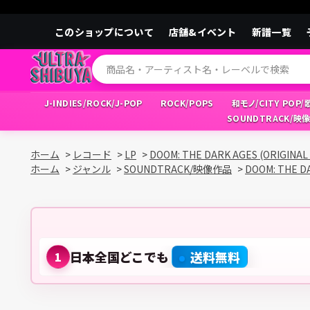
このショップについて
店舗&イベント
新譜一覧
J-INDIES/ROCK/J-POP
ROCK/POPS
和モノ/CITY POP
SOUNDTRACK/映
ホーム
>
レコード
>
LP
>
DOOM: THE DARK AGES (ORIGINAL
ホーム
>
ジャンル
>
SOUNDTRACK/映像作品
>
DOOM: THE D
日本全国どこでも
送料無料
1