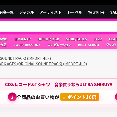
予約一覧
ジャンル
アーティスト
レーベル
YouTube
SA
/歌謡曲
日本語RAP
HIPHOP/R&B
SOUL/BLUES
JAZZ
CLA
像作品
SOLID RECORDS
コンピレーション
BEST ALBUM
グッズ
 SOUNDTRACK) (IMPORT 4LP)
ARK AGES (ORIGINAL SOUNDTRACK) (IMPORT 4LP)
CD&レコード&Tシャツ 音楽買うならULTRA SHIBUYA
全商品のお買い物が
ポイント10倍
2