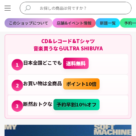
このショップについて
店舗&イベント情報
新譜一覧
予約一
CD&レコード&Tシャツ
音楽買うならULTRA SHIBUYA
日本全国どこでも
送料無料
1
お買い物は全商品
ポイント10倍
2
断然おトクな
予約早割10%オフ
3