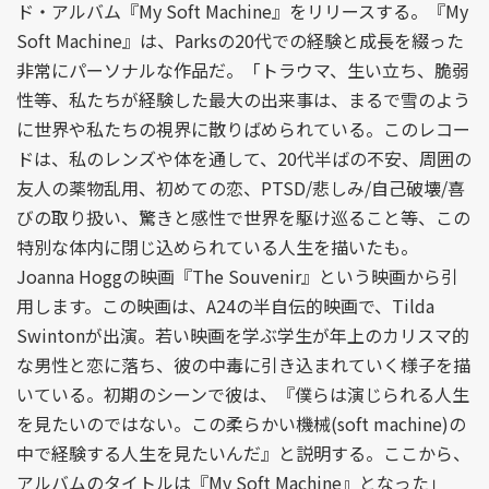
ド・アルバム『My Soft Machine』をリリースする。『My
Soft Machine』は、Parksの20代での経験と成長を綴った
非常にパーソナルな作品だ。「トラウマ、生い立ち、脆弱
性等、私たちが経験した最大の出来事は、まるで雪のよう
に世界や私たちの視界に散りばめられている。このレコー
ドは、私のレンズや体を通して、20代半ばの不安、周囲の
友人の薬物乱用、初めての恋、PTSD/悲しみ/自己破壊/喜
びの取り扱い、驚きと感性で世界を駆け巡ること等、この
特別な体内に閉じ込められている人生を描いたも。
Joanna Hoggの映画『The Souvenir』という映画から引
用します。この映画は、A24の半自伝的映画で、Tilda
Swintonが出演。若い映画を学ぶ学生が年上のカリスマ的
な男性と恋に落ち、彼の中毒に引き込まれていく様子を描
いている。初期のシーンで彼は、『僕らは演じられる人生
を見たいのではない。この柔らかい機械(soft machine)の
中で経験する人生を見たいんだ』と説明する。ここから、
アルバムのタイトルは『My Soft Machine』となった」