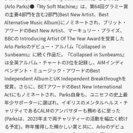
(Arlo Parks)●『My Soft Machine』は、第64回グラミー賞
の主要4部門を含む2部門(Best New Artist、Best
Alternative Music Album)にノミネートされ、ブリット・
アワードのBest New Artist、マーキュリー・プライズ、
BBCの Introducing Artist Of The Year Awardを受賞した
Arlo Parksのデビュー・アルバム『Collapsed in
Sunbeams』に続く作品だ。『Collapsed in Sunbeams』
は全英アルバム・チャートの3位を記録し、AIMインディ
ペンデント・ミュージック・アワードのBest
Independent AlbumとUK Independent Breakthroughを
受賞。さらに、BETアワードのBest New International
Actにもノミネートされ、Parks自身も、ユニセフの史上最
年少サポーターに選ばれ、イギリスのメンタルヘルス・チ
ャリティであるCALMのアンバサダーも務めるに至った
(Parksは、2023年まで両チャリティーの活動を幅広く続け
る予定)。昨年獲得した輝かしい賞と共に、Arloのデビュ