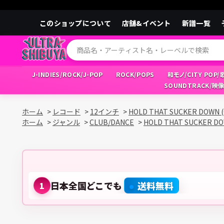
このショップについて
店舗&イベント
新譜一覧
J-INDIES/ROCK/J-POP
ROCK/POPS
和モノ/CITY POP
SOUNDTRACK/映
ホーム
>
レコード
>
12インチ
>
HOLD THAT SUCKER DOWN (
ホーム
>
ジャンル
>
CLUB/DANCE
>
HOLD THAT SUCKER DOW
日本全国どこでも
送料無料
1