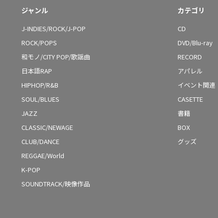
ジャンル
カテゴリ
J-INDIES/ROCK/J-POP
CD
ROCK/POPS
DVD/Blu-ray
和モノ/CITY POP/歌謡曲
RECORD
日本語RAP
アパレル
HIPHOP/R&B
イベント関連
SOUL/BLUES
CASETTE
JAZZ
書籍
CLASSIC/NEWAGE
BOX
CLUB/DANCE
グッズ
REGGAE/World
K-POP
SOUNDTRACK/映像作品