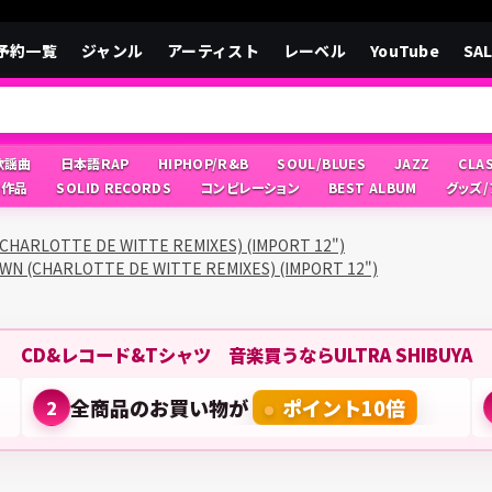
予約一覧
ジャンル
アーティスト
レーベル
YouTube
SA
/歌謡曲
日本語RAP
HIPHOP/R&B
SOUL/BLUES
JAZZ
CLA
像作品
SOLID RECORDS
コンピレーション
BEST ALBUM
グッズ
CHARLOTTE DE WITTE REMIXES) (IMPORT 12")
N (CHARLOTTE DE WITTE REMIXES) (IMPORT 12")
CD&レコード&Tシャツ 音楽買うならULTRA SHIBUYA
全商品のお買い物が
ポイント10倍
2