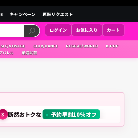
LE
キャンペーン
再販リクエスト
ログイン
お気に入り
カート
SSIC/NEWAGE
CLUB/DANCE
REGGAE/WORLD
K-POP
/アパレル
最速試聴
断然おトクな
予約早割10%オフ
3