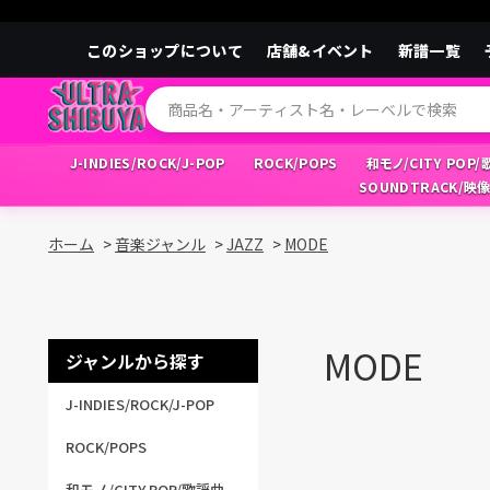
このショップについて
店舗&イベント
新譜一覧
J-INDIES/ROCK/J-POP
ROCK/POPS
和モノ/CITY POP
SOUNDTRACK/映
ホーム
>
音楽ジャンル
>
JAZZ
>
MODE
MODE
ジャンルから探す
J-INDIES/ROCK/J-POP
ROCK/POPS
和モノ/CITY POP/歌謡曲