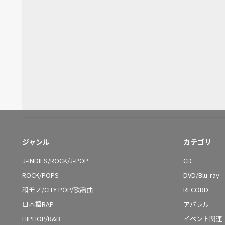
ジャンル
カテゴリ
J-INDIES/ROCK/J-POP
CD
ROCK/POPS
DVD/Blu-ray
和モノ/CITY POP/歌謡曲
RECORD
日本語RAP
アパレル
HIPHOP/R&B
イベント関連