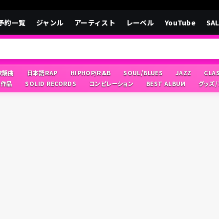
予約一覧
ジャンル
アーティスト
レーベル
YouTube
SA
/歌謡曲
日本語RAP
HIPHOP/R&B
SOUL/BLUES
JAZZ
CLA
像作品
SOLID RECORDS
コンピレーション
BEST ALBUM
グッズ