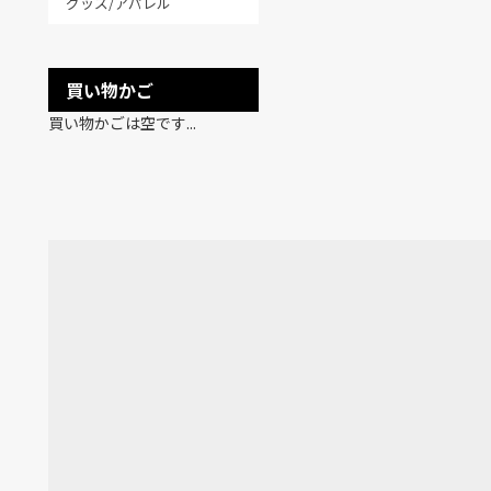
グッズ/アパレル
買い物かご
買い物かごは空です...