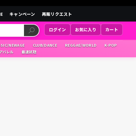
LE
キャンペーン
再販リクエスト
ログイン
お気に入り
カート
SSIC/NEWAGE
CLUB/DANCE
REGGAE/WORLD
K-POP
/アパレル
最速試聴