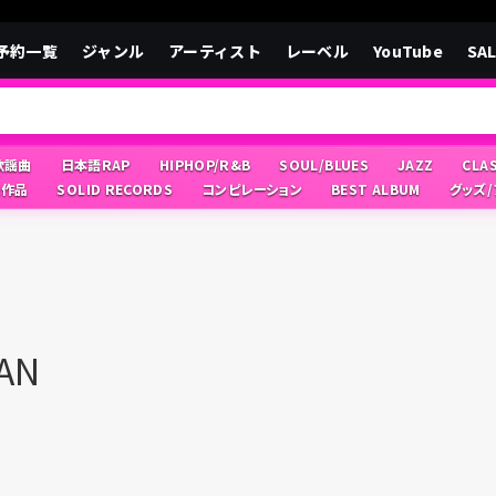
予約一覧
ジャンル
アーティスト
レーベル
YouTube
SA
/歌謡曲
日本語RAP
HIPHOP/R&B
SOUL/BLUES
JAZZ
CLA
像作品
SOLID RECORDS
コンピレーション
BEST ALBUM
グッズ
AN