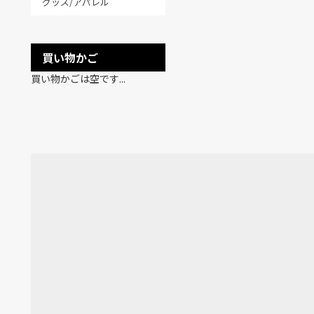
グッズ/アパレル
買い物かご
買い物かごは空です...