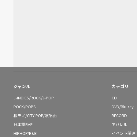
ジャンル
カテゴリ
J-INDIES/ROCK/J-POP
CD
ROCK/POPS
DVD/Blu-ray
和モノ/CITY POP/歌謡曲
RECORD
日本語RAP
アパレル
HIPHOP/R&B
イベント関連