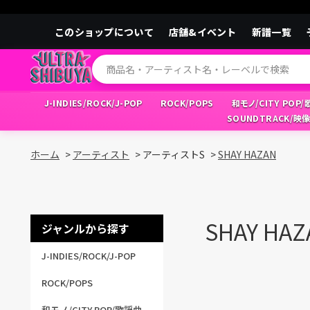
このショップについて
店舗&イベント
新譜一覧
J-INDIES/ROCK/J-POP
ROCK/POPS
和モノ/CITY POP
SOUNDTRACK/映
ホーム
>
アーティスト
>
アーティストS
>
SHAY HAZAN
SHAY HAZ
ジャンルから探す
J-INDIES/ROCK/J-POP
ROCK/POPS
和モノ/CITY POP/歌謡曲