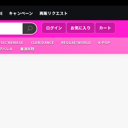
LE
キャンペーン
再販リクエスト
ログイン
お気に入り
カート
SSIC/NEWAGE
CLUB/DANCE
REGGAE/WORLD
K-POP
/アパレル
最速試聴