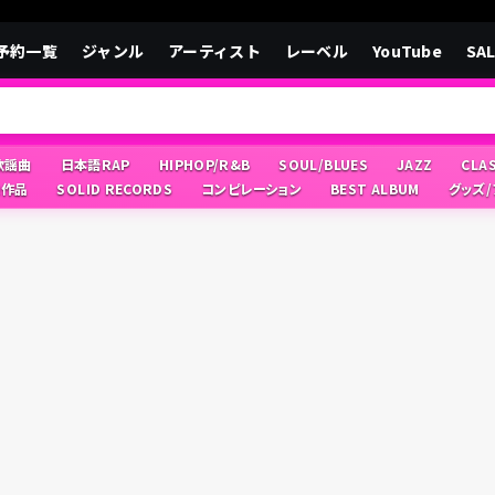
予約一覧
ジャンル
アーティスト
レーベル
YouTube
SA
/歌謡曲
日本語RAP
HIPHOP/R&B
SOUL/BLUES
JAZZ
CLA
像作品
SOLID RECORDS
コンピレーション
BEST ALBUM
グッズ