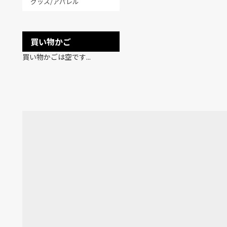
グッズ/アパレル
買い物かご
買い物かごは空です...