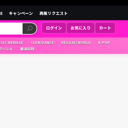
LE
キャンペーン
再販リクエスト
ログイン
お気に入り
カート
SSIC/NEWAGE
CLUB/DANCE
REGGAE/WORLD
K-POP
/アパレル
最速試聴