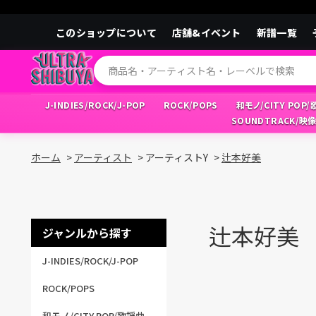
このショップについて
店舗&イベント
新譜一覧
J-INDIES/ROCK/J-POP
ROCK/POPS
和モノ/CITY POP
SOUNDTRACK/映
ホーム
>
アーティスト
>
アーティストY
>
辻本好美
辻本好美
ジャンルから探す
J-INDIES/ROCK/J-POP
ROCK/POPS
和モノ/CITY POP/歌謡曲