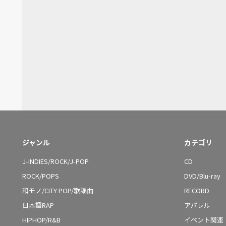
ジャンル
カテゴリ
J-INDIES/ROCK/J-POP
CD
ROCK/POPS
DVD/Blu-ray
和モノ/CITY POP/歌謡曲
RECORD
日本語RAP
アパレル
HIPHOP/R&B
イベント関連