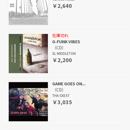
￥2,640
在庫切れ
G-FUNK VIBES
（CD）
XL MIDDLETON
￥2,200
GAME GOES ON...
（CD）
THA SXEXT
￥3,035