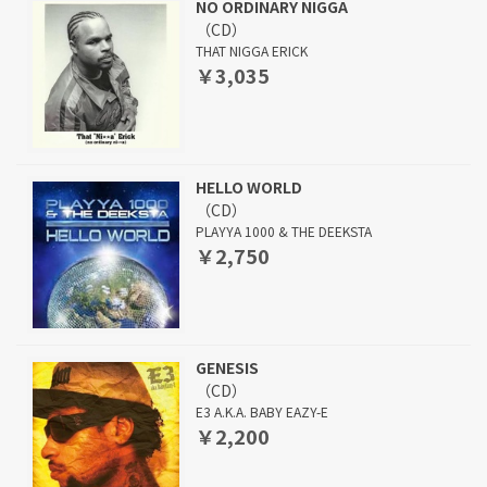
NO ORDINARY NIGGA
（CD）
THAT NIGGA ERICK
￥3,035
HELLO WORLD
（CD）
PLAYYA 1000 & THE DEEKSTA
￥2,750
GENESIS
（CD）
E3 A.K.A. BABY EAZY-E
￥2,200