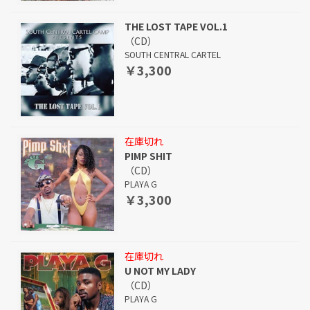
THE LOST TAPE VOL.1
（CD）
SOUTH CENTRAL CARTEL
￥3,300
在庫切れ
PIMP SHIT
（CD）
PLAYA G
￥3,300
在庫切れ
U NOT MY LADY
（CD）
PLAYA G