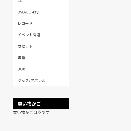
CD
DVD/Blu-ray
レコード
イベント関連
カセット
書籍
BOX
グッズ/アパレル
買い物かご
買い物かごは空です...