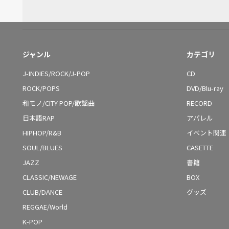
ジャンル
カテゴリ
J-INDIES/ROCK/J-POP
CD
ROCK/POPS
DVD/Blu-ray
和モノ/CITY POP/歌謡曲
RECORD
日本語RAP
アパレル
HIPHOP/R&B
イベント関連
SOUL/BLUES
CASETTE
JAZZ
書籍
CLASSIC/NEWAGE
BOX
CLUB/DANCE
グッズ
REGGAE/World
K-POP