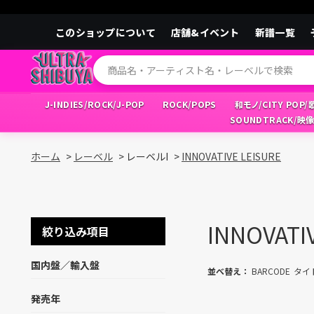
このショップについて
店舗&イベント
新譜一覧
J-INDIES/ROCK/J-POP
ROCK/POPS
和モノ/CITY POP
SOUNDTRACK/映
ホーム
>
レーベル
>
レーベルI
>
INNOVATIVE LEISURE
INNOVATI
絞り込み項目
国内盤／輸入盤
並べ替え：
BARCODE
タイ
発売年