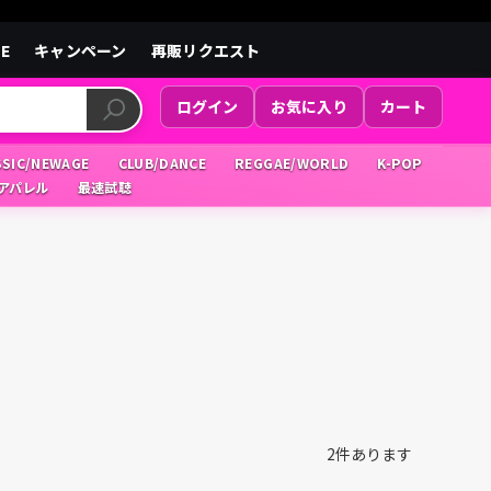
LE
キャンペーン
再販リクエスト
ログイン
お気に入り
カート
SSIC/NEWAGE
CLUB/DANCE
REGGAE/WORLD
K-POP
/アパレル
最速試聴
2
件あります