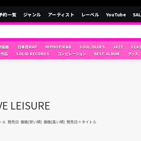
予約一覧
ジャンル
アーティスト
レーベル
YouTube
SA
/歌謡曲
日本語RAP
HIPHOP/R&B
SOUL/BLUES
JAZZ
CLA
像作品
SOLID RECORDS
コンピレーション
BEST ALBUM
グッズ
VE LEISURE
トル
発売日
価格(安い順)
価格(高い順)
発売日＋タイトル