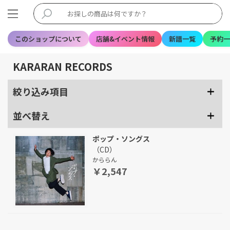
このショップについて
店舗&イベント情報
新譜一覧
予約一
KARARAN RECORDS
絞り込み項目
並べ替え
ポップ・ソングス
（CD）
かららん
￥2,547