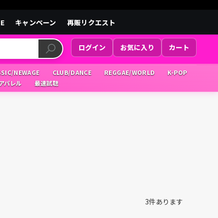
LE
キャンペーン
再販リクエスト
ログイン
お気に入り
カート
SSIC/NEWAGE
CLUB/DANCE
REGGAE/WORLD
K-POP
/アパレル
最速試聴
3
件あります