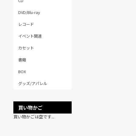
CD
DVD/Blu-ray
レコード
イベント関連
カセット
書籍
BOX
グッズ/アパレル
買い物かご
買い物かごは空です...