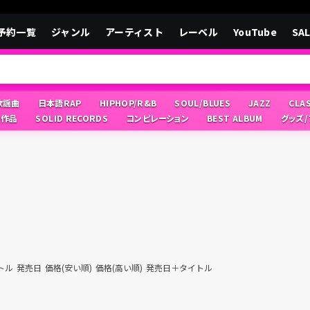
予約一覧
ジャンル
アーティスト
レーベル
YouTube
SA
/歌謡曲
日本語RAP
HIPHOP/R&B
SOUL/BLUES
JAZZ
CLA
像作品
SOLID RECORDS
コンピレーション
BEST ALBUM
グッズ
トル
発売日
価格(安い順)
価格(高い順)
発売日＋タイトル