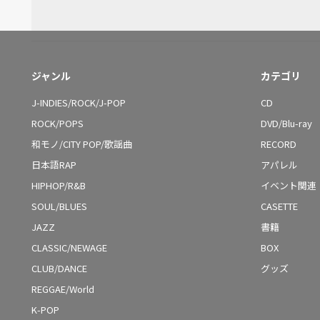
ジャンル
カテゴリ
J-INDIES/ROCK/J-POP
CD
ROCK/POPS
DVD/Blu-ray
和モノ/CITY POP/歌謡曲
RECORD
日本語RAP
アパレル
HIPHOP/R&B
イベント関連
SOUL/BLUES
CASETTE
JAZZ
書籍
CLASSIC/NEWAGE
BOX
CLUB/DANCE
グッズ
REGGAE/World
K-POP