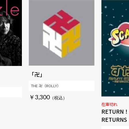
「卍」
THE 卍（ROLLY）
￥3,300
在庫切れ
RETURN！
RETURN
SCANH'N 