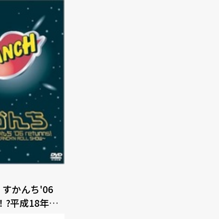
 すかんち'06
S！?平成18年の
ROLL SHOW?