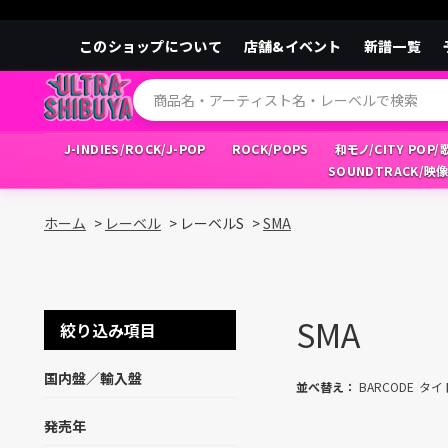
このショップについて
店舗&イベント
新譜一覧
J-INDIES/ROCK/J-POP
ROCK/POPS
和モノ/CITY POP
SOUNDTRACK/映
ホーム
>
レーベル
>
レーベルS
>
SMA
SMA
絞り込み項目
国内盤／輸入盤
並べ替え：
BARCODE
タイ
発売年