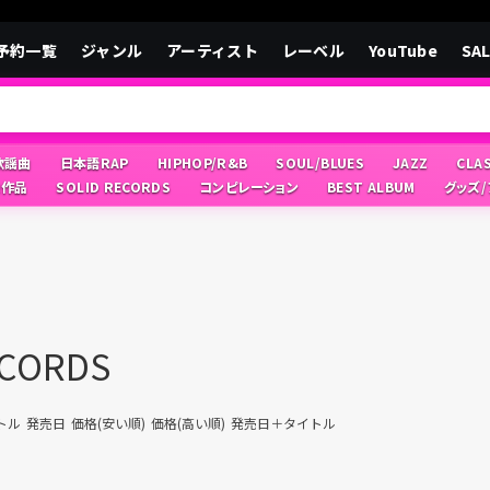
予約一覧
ジャンル
アーティスト
レーベル
YouTube
SA
/歌謡曲
日本語RAP
HIPHOP/R&B
SOUL/BLUES
JAZZ
CLA
像作品
SOLID RECORDS
コンピレーション
BEST ALBUM
グッズ
ECORDS
トル
発売日
価格(安い順)
価格(高い順)
発売日＋タイトル