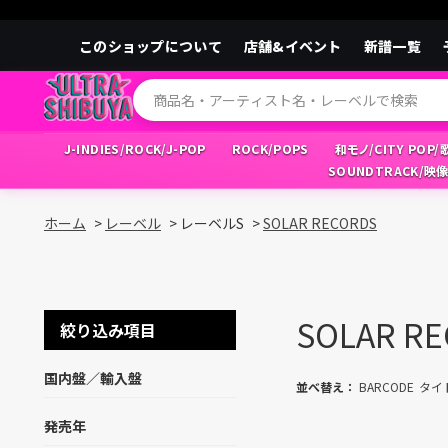
このショップについて
店舗&イベント
新譜一覧
J-INDIES/ROCK/J-POP
ROCK/POPS
和モノ/CITY POP
SOUNDTRACK/映
ホーム
>
レーベル
>
レーベルS
>
SOLAR RECORDS
SOLAR R
絞り込み項目
国内盤／輸入盤
並べ替え：
BARCODE
タイ
発売年