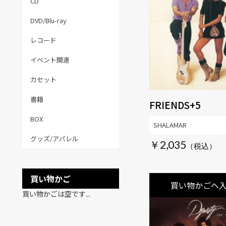
CD
DVD/Blu-ray
レコード
イベント関連
カセット
書籍
FRIENDS+5
BOX
SHALAMAR
グッズ/アパレル
￥2,035
買い物かご
買い物かごへ
買い物かごは空です...