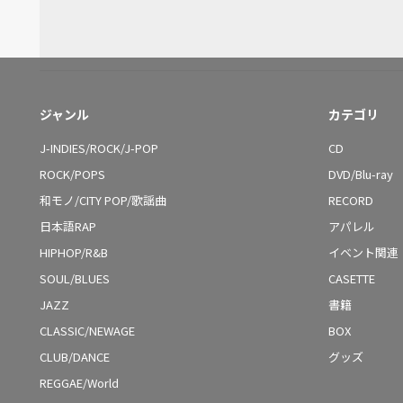
ジャンル
カテゴリ
J-INDIES/ROCK/J-POP
CD
ROCK/POPS
DVD/Blu-ray
和モノ/CITY POP/歌謡曲
RECORD
日本語RAP
アパレル
HIPHOP/R&B
イベント関連
SOUL/BLUES
CASETTE
JAZZ
書籍
CLASSIC/NEWAGE
BOX
CLUB/DANCE
グッズ
REGGAE/World