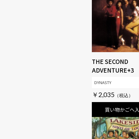
THE SECOND
ADVENTURE+3
DYNASTY
￥2,035
買い物かごへ