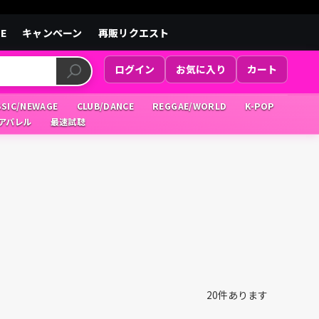
LE
キャンペーン
再販リクエスト
ログイン
お気に入り
カート
SSIC/NEWAGE
CLUB/DANCE
REGGAE/WORLD
K-POP
/アパレル
最速試聴
20
件あります