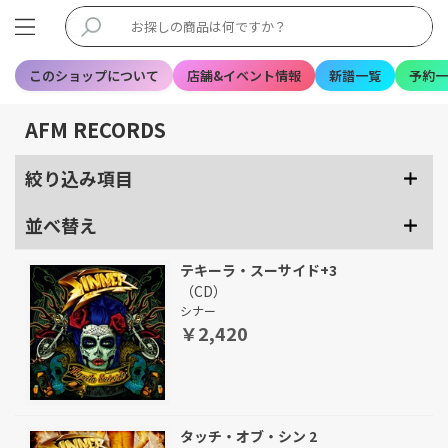
このショップについて
店舗&イベント情報
新譜一覧
予約一
AFM RECORDS
絞り込み項目
並べ替え
テキーラ・スーサイド+3
（CD）
シナー
￥2,420
タッチ・オブ・シン 2