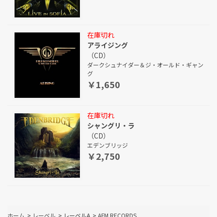
在庫切れ
アライジング
（CD）
ダークシュナイダー＆ジ・オールド・ギャン
グ
￥1,650
在庫切れ
シャングリ・ラ
（CD）
エデンブリッジ
￥2,750
ホーム
>
レーベル
>
レーベルA
>
AFM RECORDS