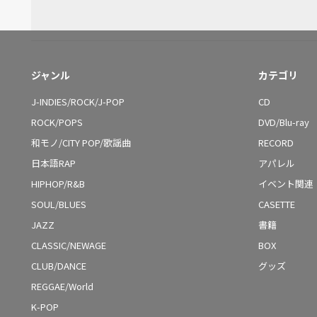
ジャンル
カテゴリ
J-INDIES/ROCK/J-POP
CD
ROCK/POPS
DVD/Blu-ray
和モノ/CITY POP/歌謡曲
RECORD
日本語RAP
アパレル
HIPHOP/R&B
イベント関連
SOUL/BLUES
CASETTE
JAZZ
書籍
CLASSIC/NEWAGE
BOX
CLUB/DANCE
グッズ
REGGAE/World
K-POP