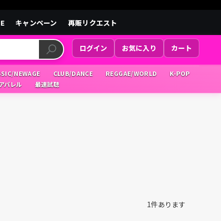
LE
キャンペーン
再販リクエスト
ログイン
お気に入り
カート
SSIC/NEWAGE
CLUB/DANCE
REGGAE/WORLD
K-POP
/アパレル
最速試聴
1
件あります