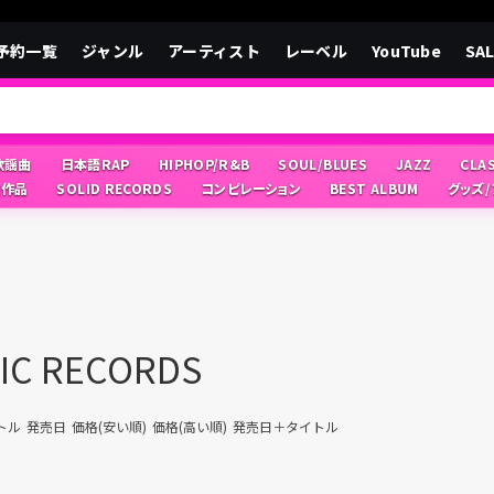
予約一覧
ジャンル
アーティスト
レーベル
YouTube
SA
/歌謡曲
日本語RAP
HIPHOP/R&B
SOUL/BLUES
JAZZ
CLA
像作品
SOLID RECORDS
コンピレーション
BEST ALBUM
グッズ
IC RECORDS
トル
発売日
価格(安い順)
価格(高い順)
発売日＋タイトル