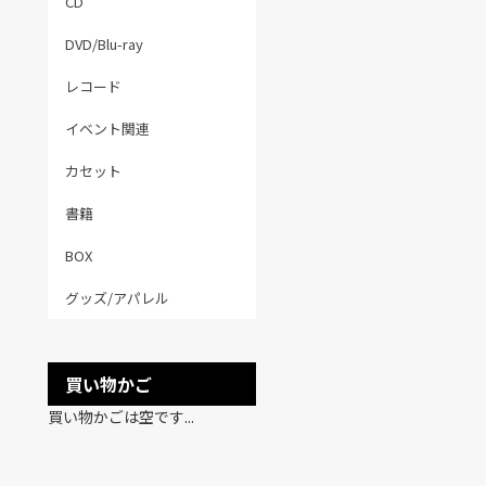
CD
DVD/Blu-ray
レコード
イベント関連
カセット
書籍
BOX
グッズ/アパレル
買い物かご
買い物かごは空です...