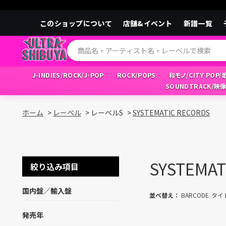
このショップについて
店舗&イベント
新譜一覧
J-INDIES/ROCK/J-POP
ROCK/POPS
和モノ/CITY POP
SOUNDTRACK/映
ホーム
>
レーベル
>
レーベルS
>
SYSTEMATIC RECORDS
SYSTEMAT
絞り込み項目
国内盤／輸入盤
並べ替え：
BARCODE
タイ
発売年