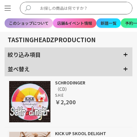
このショップについて
店舗&イベント情報
新譜一覧
予約一
TASTINGHEADZPRODUCTION
絞り込み項目
並べ替え
SCHRODINGER
（CD）
S.H.E
￥2,200
KICK UP SKOOL DELIGHT