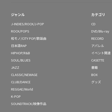
ジャンル
カテゴリ
J-INDIES/ROCK/J-POP
CD
ROCK/POPS
DVD/Blu-ray
和モノ/CITY POP/歌謡曲
RECORD
日本語RAP
アパレル
HIPHOP/R&B
イベント関連
SOUL/BLUES
CASETTE
JAZZ
書籍
CLASSIC/NEWAGE
BOX
CLUB/DANCE
グッズ
REGGAE/World
K-POP
SOUNDTRACK/映像作品