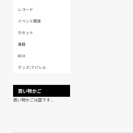
レコード
イベント関連
カセット
書籍
BOX
グッズ/アパレル
買い物かご
買い物かごは空です...