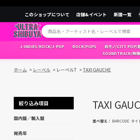
このショップについて
店舗&イベント
新譜一覧
J-INDIES/ROCK/J-POP
ROCK/POPS
和モノ/CITY POP
SOUNDTRACK/映
ホーム
>
レーベル
>
レーベルT
>
TAXI GAUCHE
TAXI GAU
絞り込み項目
国内盤／輸入盤
並べ替え：
BARCODE
タイ
発売年