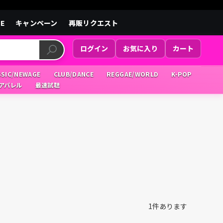
LE
キャンペーン
再販リクエスト
ログイン
お気に入り
カート
SSIC/NEWAGE
CLUB/DANCE
REGGAE/WORLD
K-POP
/アパレル
最速試聴
1
件あります