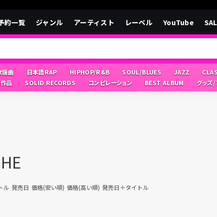
予約一覧
ジャンル
アーティスト
レーベル
YouTube
SA
/歌謡曲
日本語RAP
HIPHOP/R&B
SOUL/BLUES
JAZZ
CLA
像作品
SOLID RECORDS
コンピレーション
BEST ALBUM
グッズ
CHE
トル
発売日
価格(安い順)
価格(高い順)
発売日＋タイトル