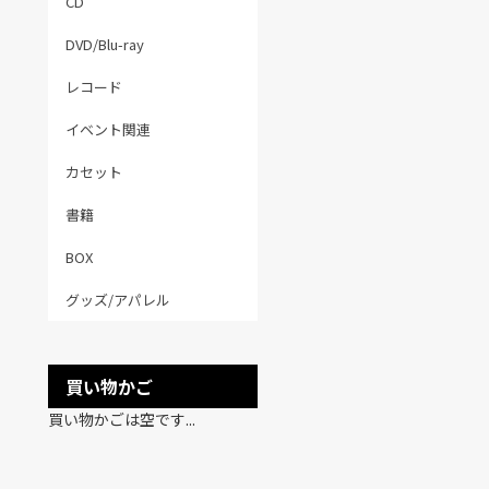
CD
DVD/Blu-ray
レコード
イベント関連
カセット
書籍
BOX
グッズ/アパレル
買い物かご
買い物かごは空です...