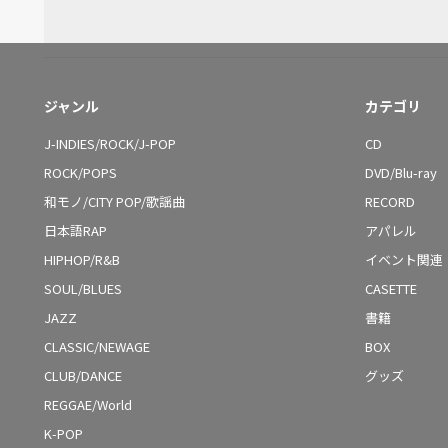
ジャンル
カテゴリ
J-INDIES/ROCK/J-POP
CD
ROCK/POPS
DVD/Blu-ray
和モノ/CITY POP/歌謡曲
RECORD
日本語RAP
アパレル
HIPHOP/R&B
イベント関連
SOUL/BLUES
CASETTE
JAZZ
書籍
CLASSIC/NEWAGE
BOX
CLUB/DANCE
グッズ
REGGAE/World
K-POP