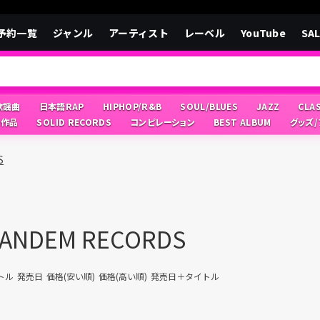
予約一覧
ジャンル
アーティスト
レーベル
YouTube
SA
/歌謡曲
日本語RAP
HIPHOP/R&B
SOUL/BLUES
JAZZ
CLA
像作品
SOLID RECORDS
コンピレーション
BEST ALBUM
グッズ
S
TANDEM RECORDS
トル
発売日
価格(安い順)
価格(高い順)
発売日＋タイトル