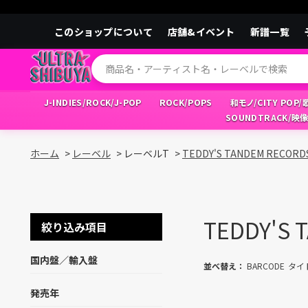
このショップについて
店舗&イベント
新譜一覧
J-INDIES/ROCK/J-POP
ROCK/POPS
和モノ/CITY POP
SOUNDTRACK/映
ホーム
>
レーベル
>
レーベルT
>
TEDDY'S TANDEM RECORD
TEDDY'S 
絞り込み項目
国内盤／輸入盤
並べ替え：
BARCODE
タイ
発売年