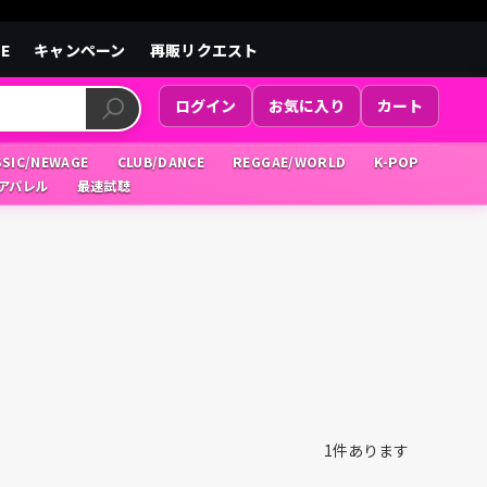
LE
キャンペーン
再販リクエスト
ログイン
お気に入り
カート
SSIC/NEWAGE
CLUB/DANCE
REGGAE/WORLD
K-POP
/アパレル
最速試聴
1
件あります