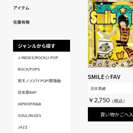
アイテム
在庫有無
ジャンルから探す
J-INDIES/ROCK/J-POP
ROCK/POPS
SMILE☆FAV
和モノ/CITY POP/歌謡曲
池本真緒
日本語RAP
￥2,750
HIPHOP/R&B
買い物かごへ
SOUL/BLUES
JAZZ