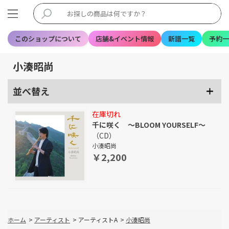
このショップについて
店舗&イベント情報
新譜一覧
予約一
小湊昭尚
並べ替え
在庫切れ
千に咲く ～BLOOM YOURSELF～
（CD）
小湊昭尚
￥2,200
ホーム
>
アーティスト
>
アーティストA
>
小湊昭尚