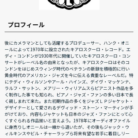
プロフィール
後にカメラマンとしても活躍するプロデューサー、ハンク・オニ
ールによって1970年に設立されたキアロスクーロ・レコード。エ
ディ・コンドンが1930年代に開催していたキアロスクーロ・コン
サートがレーベル名の由来となったが、キアロスクーロはそのコ
ンドンをはじめスウィング時代のベテランの新録を積極的に行い
黄金時代のアメリカン・ジャズを今に伝える貴重なレーベルだ。特
にテディ・ウィルソンやアール・ハインズ、デイヴ・マッケンナ、
ラルフ・サットン、メアリー・ウィリアムスらピアニスト作品を多
く制作した事でも知られ、ピアノ・ジャズ・ファンの多い日本で長
く親しまれて来た。また初期作品の多くをジャズＬＰジャケット・
デザイナーとして愛されるデヴィッド・ストーン・マーティンが手
がけており、内容もジャケットも日本のジャズ・ファンにとって心
くすぐられる作品揃いと言えよう。1978年にオーディオファイル
に身売りしオニールは一線から退いたが、その後もジャック・ウ
ィルキンスやビル・チャーラップら将来有望な若手に着目しリー