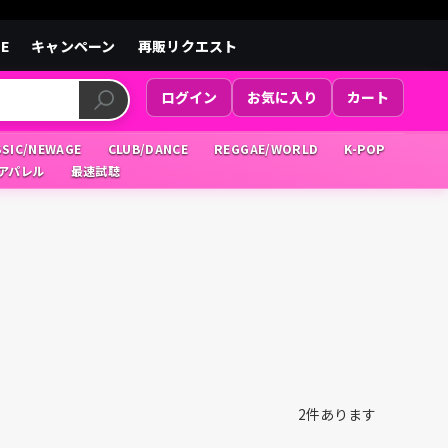
LE
キャンペーン
再販リクエスト
ログイン
お気に入り
カート
SSIC/NEWAGE
CLUB/DANCE
REGGAE/WORLD
K-POP
/アパレル
最速試聴
2
件あります