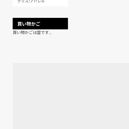
グッズ/アパレル
買い物かご
買い物かごは空です...