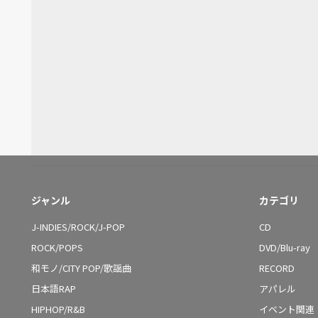
ジャンル
カテゴリ
J-INDIES/ROCK/J-POP
CD
ROCK/POPS
DVD/Blu-ray
和モノ/CITY POP/歌謡曲
RECORD
日本語RAP
アパレル
HIPHOP/R&B
イベント関連