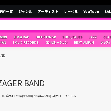
予約一覧
ジャンル
アーティスト
レーベル
YouTube
SA
/歌謡曲
日本語RAP
HIPHOP/R&B
SOUL/BLUES
JAZZ
CLA
像作品
SOLID RECORDS
コンピレーション
BEST ALBUM
グッズ
AND
ZAGER BAND
トル
発売日
価格(安い順)
価格(高い順)
発売日＋タイトル