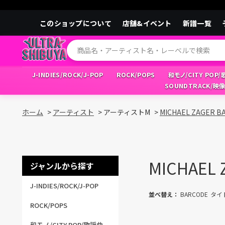
このショップについて
店舗&イベント
新譜一覧
J-INDIES/ROCK/J-POP
ROCK/POPS
和モノ/CITY POP
SOUNDTRACK/映
ホーム
>
アーティスト
>
アーティストM
>
MICHAEL ZAGER B
MICHAEL 
ジャンルから探す
J-INDIES/ROCK/J-POP
並べ替え：
BARCODE
タイ
ROCK/POPS
和モノ/CITY POP/歌謡曲