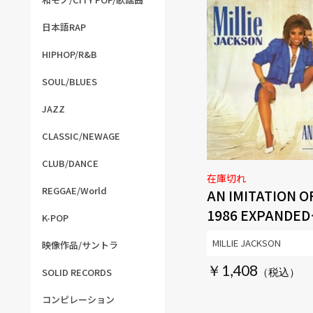
日本語RAP
HIPHOP/R&B
SOUL/BLUES
JAZZ
CLASSIC/NEWAGE
CLUB/DANCE
在庫切れ
REGGAE/World
AN IMITATION OF
1986 EXPANDED
K-POP
EDITION
MILLIE JACKSON
映像作品/サントラ
￥1,408
SOLID RECORDS
コンピレーション