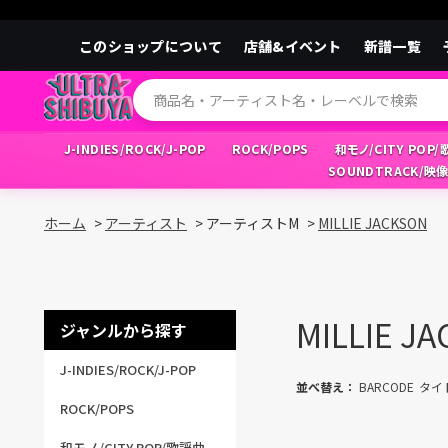
このショップについて
店舗&イベント
新譜一覧
J-INDIES/ROCK/J-POP
ROCK/POPS
和モノ/CITY POP
SOUNDTRACK/映
ホーム
>
アーティスト
>
アーティストM
>
MILLIE JACKSON
MILLIE J
ジャンルから探す
J-INDIES/ROCK/J-POP
並べ替え：
BARCODE
タイ
ROCK/POPS
和モノ/CITY POP/歌謡曲