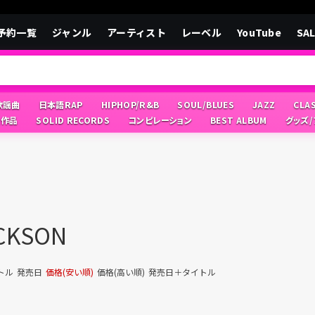
予約一覧
ジャンル
アーティスト
レーベル
YouTube
SA
/歌謡曲
日本語RAP
HIPHOP/R&B
SOUL/BLUES
JAZZ
CLA
像作品
SOLID RECORDS
コンピレーション
BEST ALBUM
グッズ
ACKSON
トル
発売日
価格(安い順)
価格(高い順)
発売日＋タイトル