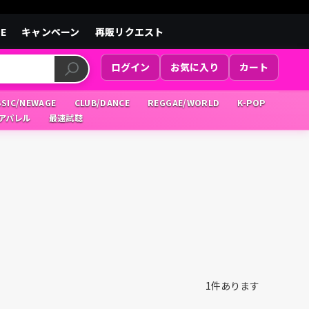
LE
キャンペーン
再販リクエスト
ログイン
お気に入り
カート
SSIC/NEWAGE
CLUB/DANCE
REGGAE/WORLD
K-POP
/アパレル
最速試聴
1
件あります