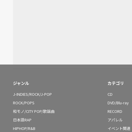
ジャンル
カテゴリ
J-INDIES/ROCK/J-POP
CD
ROCK/POPS
DVD/Blu-ray
和モノ/CITY POP/歌謡曲
RECORD
日本語RAP
アパレル
HIPHOP/R&B
イベント関連