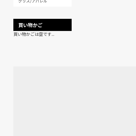
グッズ/アパレル
買い物かご
買い物かごは空です...