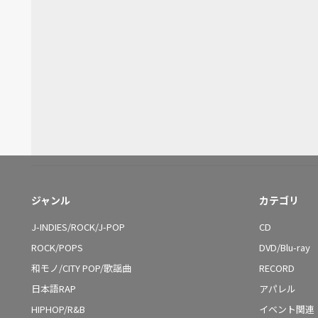
ジャンル
カテゴリ
J-INDIES/ROCK/J-POP
CD
ROCK/POPS
DVD/Blu-ray
和モノ/CITY POP/歌謡曲
RECORD
日本語RAP
アパレル
HIPHOP/R&B
イベント関連