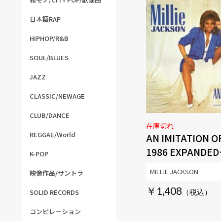
日本語RAP
HIPHOP/R&B
SOUL/BLUES
JAZZ
CLASSIC/NEWAGE
CLUB/DANCE
在庫切れ
REGGAE/World
AN IMITATION OF
1986 EXPANDED
K-POP
EDITION
MILLIE JACKSON
映像作品/サントラ
￥1,408
SOLID RECORDS
コンピレーション