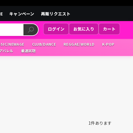
LE
キャンペーン
再販リクエスト
ログイン
お気に入り
カート
SSIC/NEWAGE
CLUB/DANCE
REGGAE/WORLD
K-POP
/アパレル
最速試聴
1
件あります