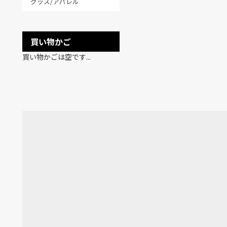
グッズ/アパレル
買い物かご
買い物かごは空です...