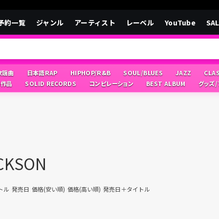
予約一覧
ジャンル
アーティスト
レーベル
YouTube
SA
/歌謡曲
日本語RAP
HIPHOP/R&B
SOUL/BLUES
JAZZ
CLA
像作品
SOLID RECORDS
コンピレーション
BEST ALBUM
グッズ
ACKSON
トル
発売日
価格(安い順)
価格(高い順)
発売日＋タイトル