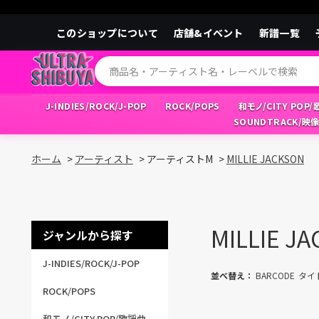
このショップについて
店舗&イベント
新譜一覧
J-INDIES/ROCK/J-POP
ROCK/POPS
和モノ/CITY POP
SOUNDTRACK/映
ホーム
>
アーティスト
>
アーティストM
>
MILLIE JACKSON
MILLIE J
ジャンルから探す
J-INDIES/ROCK/J-POP
並べ替え：
BARCODE
タイ
ROCK/POPS
和モノ/CITY POP/歌謡曲