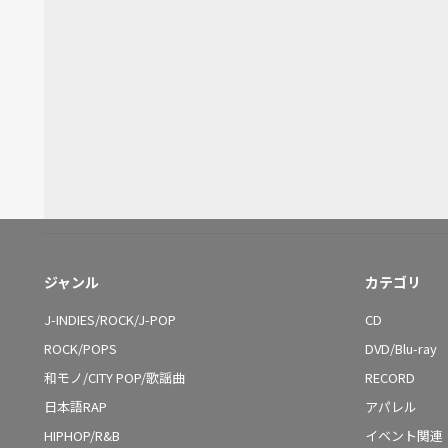
ジャンル
カテゴリ
J-INDIES/ROCK/J-POP
CD
ROCK/POPS
DVD/Blu-ray
和モノ/CITY POP/歌謡曲
RECORD
日本語RAP
アパレル
HIPHOP/R&B
イベント関連