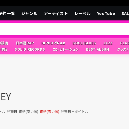
予約一覧
ジャンル
アーティスト
レーベル
YouTube
SA
/歌謡曲
日本語RAP
HIPHOP/R&B
SOUL/BLUES
JAZZ
CLA
像作品
SOLID RECORDS
コンピレーション
BEST ALBUM
グッズ
LEY
トル
発売日
価格(安い順)
価格(高い順)
発売日＋タイトル