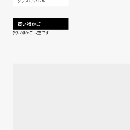
グッズ/アパレル
買い物かご
買い物かごは空です...