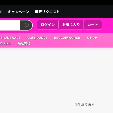
LE
キャンペーン
再販リクエスト
ログイン
お気に入り
カート
SSIC/NEWAGE
CLUB/DANCE
REGGAE/WORLD
K-POP
/アパレル
最速試聴
1
件あります