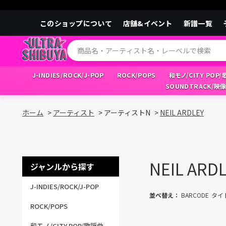
このショップについて
店舗&イベント
新譜一覧
J-INDIES/ROCK/J-POP
ROCK/POPS
和モノ/CITY POP
SOUNDTRACK/映
ホーム
>
アーティスト
>
アーティストN
>
NEIL ARDLEY
NEIL ARD
ジャンルから探す
J-INDIES/ROCK/J-POP
並べ替え：
BARCODE
タイ
ROCK/POPS
和モノ/CITY POP/歌謡曲