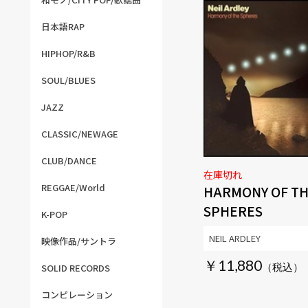
日本語RAP
HIPHOP/R&B
SOUL/BLUES
JAZZ
CLASSIC/NEWAGE
CLUB/DANCE
在庫切れ
REGGAE/World
HARMONY OF T
SPHERES
K-POP
NEIL ARDLEY
映像作品/サントラ
￥11,880
SOLID RECORDS
コンピレーション