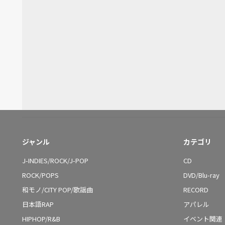
ジャンル
カテゴリ
J-INDIES/ROCK/J-POP
CD
ROCK/POPS
DVD/Blu-ray
和モノ/CITY POP/歌謡曲
RECORD
日本語RAP
アパレル
HIPHOP/R&B
イベント関連