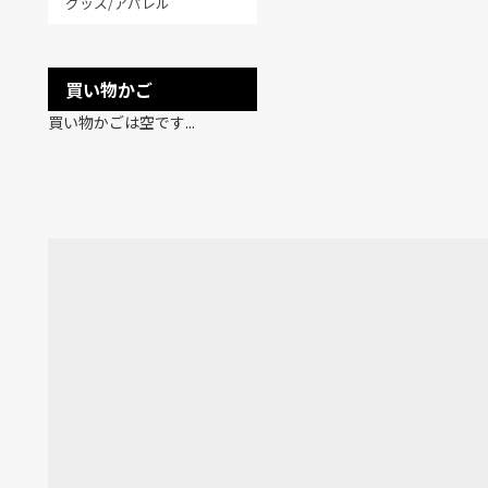
グッズ/アパレル
買い物かご
買い物かごは空です...