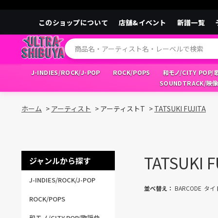
このショップについて
店舗&イベント
新譜一覧
J-INDIES/ROCK/J-POP
ROCK/POPS
和モノ/CITY POP
SOUNDTRACK/映
ホーム
>
アーティスト
>
アーティストT
>
TATSUKI FUJITA
TATSUKI F
ジャンルから探す
J-INDIES/ROCK/J-POP
並べ替え：
BARCODE
タイ
ROCK/POPS
和モノ/CITY POP/歌謡曲