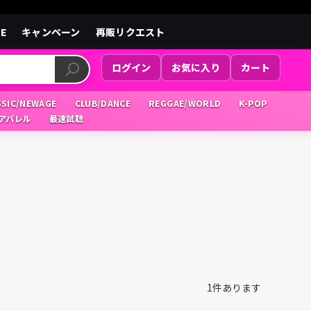
LE
キャンペーン
再販リクエスト
ログイン
お気に入り
カート
SSIC/NEWAGE
CLUB/DANCE
REGGAE/WORLD
K-POP
/アパレル
最速試聴
1
件あります