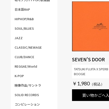
日本語RAP
HIPHOP/R&B
SOUL/BLUES
JAZZ
CLASSIC/NEWAGE
CLUB/DANCE
SEVEN'S DOOR
REGGAE/World
TATSUKI FUJITA X SPERB 
BOOGIE
K-POP
￥1,980
映像作品/サントラ
買い物かごへ
SOLID RECORDS
コンピレーション