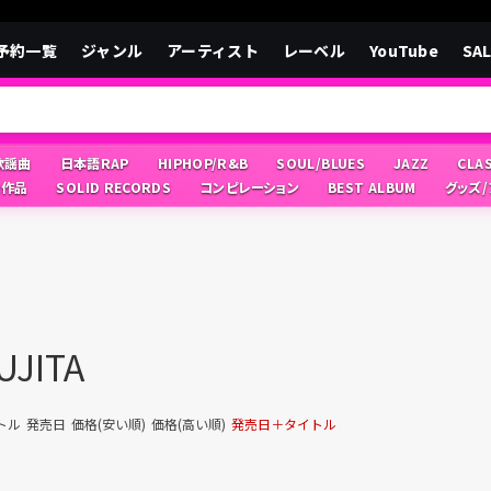
予約一覧
ジャンル
アーティスト
レーベル
YouTube
SA
/歌謡曲
日本語RAP
HIPHOP/R&B
SOUL/BLUES
JAZZ
CLA
像作品
SOLID RECORDS
コンピレーション
BEST ALBUM
グッズ
UJITA
トル
発売日
価格(安い順)
価格(高い順)
発売日＋タイトル