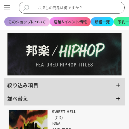
このショップについて
店舗&イベント情報
新譜一覧
予約一
絞り込み項目
並べ替え
SWEET HELL
（CD）
I-DEA