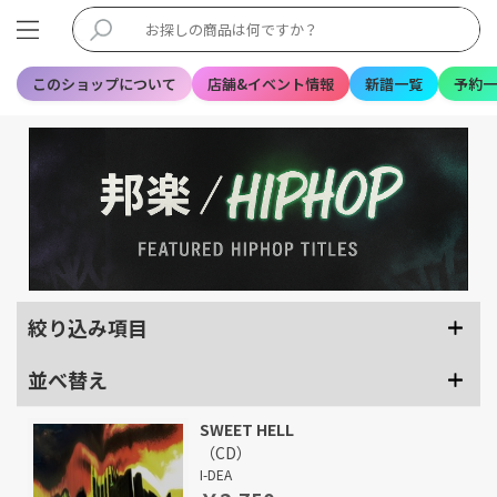
このショップについて
店舗&イベント情報
新譜一覧
予約一
絞り込み項目
並べ替え
SWEET HELL
（CD）
I-DEA