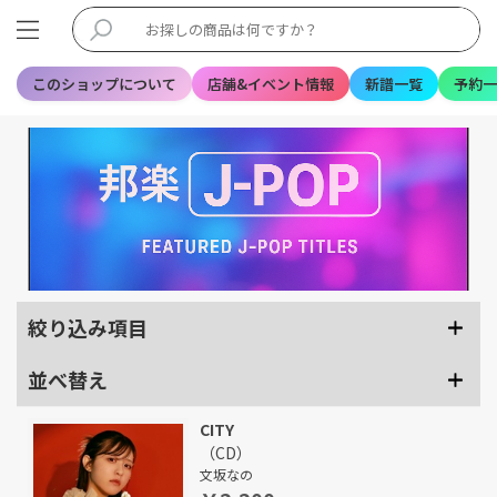
このショップについて
店舗&イベント情報
新譜一覧
予約一
絞り込み項目
並べ替え
CITY
（CD）
文坂なの